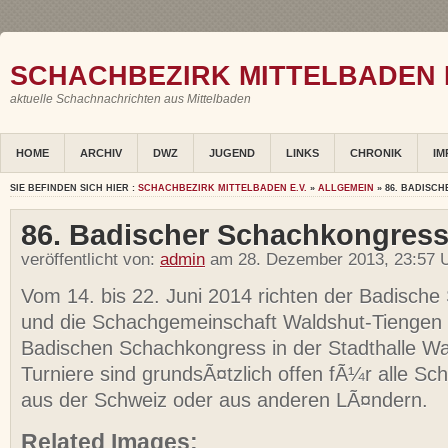
SCHACHBEZIRK MITTELBADEN E
aktuelle Schachnachrichten aus Mittelbaden
HOME
ARCHIV
DWZ
JUGEND
LINKS
CHRONIK
IM
SIE BEFINDEN SICH HIER :
SCHACHBEZIRK MITTELBADEN E.V.
»
ALLGEMEIN
» 86. BADISC
86. Badischer Schachkongres
veröffentlicht von:
admin
am 28. Dezember 2013, 23:57 U
Vom 14. bis 22. Juni 2014 richten der Badisch
und die Schachgemeinschaft Waldshut-Tiengen 
Badischen Schachkongress in der Stadthalle Wal
Turniere sind grundsÃ¤tzlich offen fÃ¼r alle S
aus der Schweiz oder aus anderen LÃ¤ndern.
Related Images: