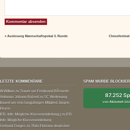
«
Auslosung Mannschaftspokal 3. Runde
Chessfestiva
LETZTE KOMMENTARE
SPAM WURDE BLOCKIER
W.Wittum
zu
Trauer um Ferdinand BÃ¤uerle
87.252 S
Antonius Johann Balzert
zu
SC Weitenung
von
Akismet
blo
trauert um sein langjähriges Mitglied Jürgen
Heyse
BTL-Info: Mögliche Klasseneinteilung |
zu
BTL-
Info: Mögliche Klasseneinteilung
Gerhard Gorges
zu
Thilo Ehmann deutscher