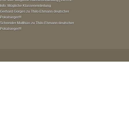
BTL-Info: Mögliche Klasseneinteilung |
zu
BTL-
Info: Mögliche Klasseneinteilung
Gerhard Gorges
zu
Thilo Ehmann deutscher
Pokalsieger!!!
Schneider Matthias
zu
Thilo Ehmann deutscher
Pokalsieger!!!