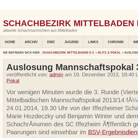
SCHACHBEZIRK MITTELBADEN E
aktuelle Schachnachrichten aus Mittelbaden
HOME
ARCHIV
DWZ
JUGEND
LINKS
CHRONIK
IM
SIE BEFINDEN SICH HIER :
SCHACHBEZIRK MITTELBADEN E.V.
»
BLITZ & POKAL
» AUSLOSU
Auslosung Mannschaftspokal 
veröffentlicht von:
admin
am 19. Dezember 2013, 18:40 U
Pokal
Vor wenigen Minuten wurde die 3. Runde (Viertel
Mittelbadischen Mannschaftspokal 2013/14 fÃ¼r
24.01.2014, 19.30 Uhr von der Iffezheimer Sch
Marie Hozdeczky und Benjamin Winter und dem
SchachrÃ¤umen des SC Iffezheim Ã¶ffentlich ge
Paarungen sind einsehbar im
BSV-Ergebnisdien