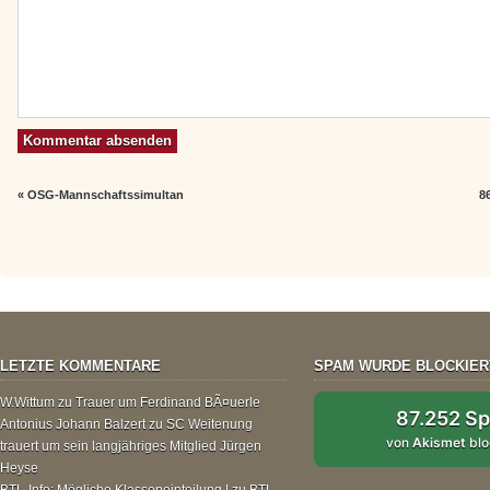
«
OSG-Mannschaftssimultan
8
LETZTE KOMMENTARE
SPAM WURDE BLOCKIER
W.Wittum
zu
Trauer um Ferdinand BÃ¤uerle
87.252 S
Antonius Johann Balzert
zu
SC Weitenung
von
Akismet
blo
trauert um sein langjähriges Mitglied Jürgen
Heyse