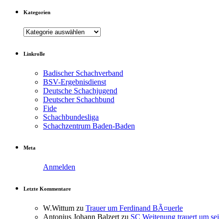
Kategorien
Kategorien
Linkrolle
Badischer Schachverband
BSV-Ergebnisdienst
Deutsche Schachjugend
Deutscher Schachbund
Fide
Schachbundesliga
Schachzentrum Baden-Baden
Meta
Anmelden
Letzte Kommentare
W.Wittum
zu
Trauer um Ferdinand BÃ¤uerle
Antonius Johann Balzert
zu
SC Weitenung trauert um sei