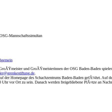
OSG-Mannschaftssimultan
lgemein
e GroÃŸmeister und GroÃŸmeisterinnen der OSG Baden-Baden spielen gl
ler@grenkestiftung.de
.
te auf der Homepage des Schachzentrums Baden-Baden gefÃ¼hrt. Auf 
30 Uhr vor Ort zu sein. Danach werden freigebliebene PlÃ¤tze an Nac