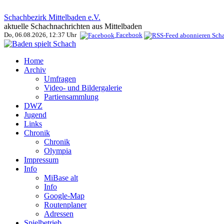
Schachbezirk Mittelbaden e.V.
aktuelle Schachnachrichten aus Mittelbaden
Do, 06.08.2026, 12:37 Uhr
Facebook
Home
Archiv
Umfragen
Video- und Bildergalerie
Partiensammlung
DWZ
Jugend
Links
Chronik
Chronik
Olympia
Impressum
Info
MiBase alt
Info
Google-Map
Routenplaner
Adressen
Spielbetrieb