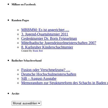
MiBase on Facebook
Random Pages
MBBMM: Es ist angerichtet ....
3. Jugend-Quartalsturnier 2011
Gedenkturnier Dr. Boris Feiguelman
Mittelbadische Jugendeinzelmeisterschaften 2007
8. Karlsruher Kinderschachturnier
Created By
Bunk Bed
Badischer Schachverband
Fusion oder Verschmelzung? …
Deutsche Hochschulmeisterschaften
SiB – August-Ausgabe
Memorandum zur Strukturreform des Schachs in Baden
Archiv
Archiv