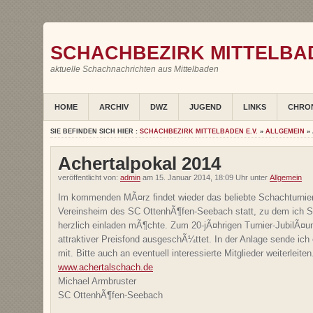
SCHACHBEZIRK MITTELBAD
aktuelle Schachnachrichten aus Mittelbaden
HOME
ARCHIV
DWZ
JUGEND
LINKS
CHRO
SIE BEFINDEN SICH HIER :
SCHACHBEZIRK MITTELBADEN E.V.
»
ALLGEMEIN
» 
Achertalpokal 2014
veröffentlicht von:
admin
am 15. Januar 2014, 18:09 Uhr unter
Allgemein
Im kommenden MÃ¤rz findet wieder das beliebte Schachturnie
Vereinsheim des SC OttenhÃ¶fen-Seebach statt, zu dem ich S
herzlich einladen mÃ¶chte. Zum 20-jÃ¤hrigen Turnier-JubilÃ¤u
attraktiver Preisfond ausgeschÃ¼ttet. In der Anlage sende ich
mit. Bitte auch an eventuell interessierte Mitglieder weiterleit
www.achertalschach.de
Michael Armbruster
SC OttenhÃ¶fen-Seebach