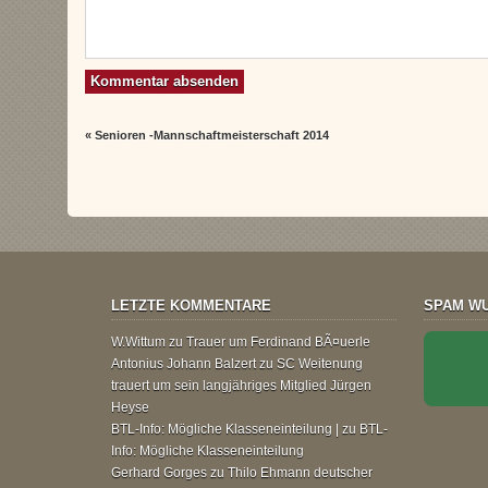
«
Senioren -Mannschaftmeisterschaft 2014
LETZTE KOMMENTARE
SPAM WU
W.Wittum
zu
Trauer um Ferdinand BÃ¤uerle
Antonius Johann Balzert
zu
SC Weitenung
trauert um sein langjähriges Mitglied Jürgen
Heyse
BTL-Info: Mögliche Klasseneinteilung |
zu
BTL-
Info: Mögliche Klasseneinteilung
Gerhard Gorges
zu
Thilo Ehmann deutscher