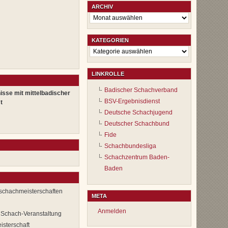
ARCHIV
Archiv
KATEGORIEN
Kategorien
LINKROLLE
Badischer Schachverband
isse mit mittelbadischer
BSV-Ergebnisdienst
t
Deutsche Schachjugend
Deutscher Schachbund
Fide
Schachbundesliga
Schachzentrum Baden-
Baden
lschachmeisterschaften
META
Anmelden
 Schach-Veranstaltung
sterschaft