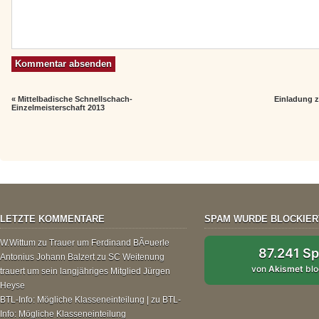
«
Mittelbadische Schnellschach-
Einladung 
Einzelmeisterschaft 2013
LETZTE KOMMENTARE
SPAM WURDE BLOCKIER
W.Wittum
zu
Trauer um Ferdinand BÃ¤uerle
87.241 S
Antonius Johann Balzert
zu
SC Weitenung
von
Akismet
blo
trauert um sein langjähriges Mitglied Jürgen
Heyse
BTL-Info: Mögliche Klasseneinteilung |
zu
BTL-
Info: Mögliche Klasseneinteilung