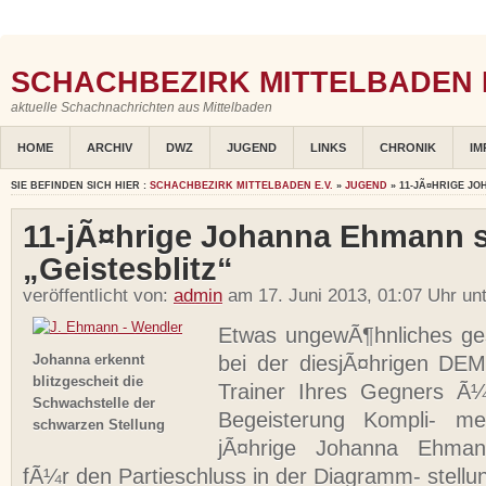
SCHACHBEZIRK MITTELBADEN E
aktuelle Schachnachrichten aus Mittelbaden
HOME
ARCHIV
DWZ
JUGEND
LINKS
CHRONIK
IM
SIE BEFINDEN SICH HIER :
SCHACHBEZIRK MITTELBADEN E.V.
»
JUGEND
» 11-JÃ¤HRIGE J
11-jÃ¤hrige Johanna Ehmann s
„Geistesblitz“
veröffentlicht von:
admin
am 17. Juni 2013, 01:07 Uhr un
Etwas ungewÃ¶hnliches ge
Johanna erkennt
bei der diesjÃ¤hrigen DEM
blitzgescheit die
Trainer Ihres Gegners Ã¼b
Schwachstelle der
Begeisterung Kompli- m
schwarzen Stellung
jÃ¤hrige Johanna Ehma
fÃ¼r den Partieschluss in der Diagramm- stellu