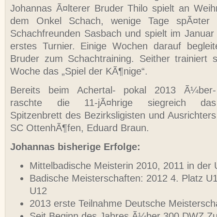
Johannas Ã¤lterer Bruder Thilo spielt an Wei
dem Onkel Schach, wenige Tage spÃ¤ter 
Schachfreunden Sasbach und spielt im Januar 
erstes Turnier. Einige Wochen darauf beglei
Bruder zum Schachtraining. Seither trainiert s
Woche das „Spiel der KÃ¶nige“.
Bereits beim Achertal- pokal 2013 Ã¼ber-
raschte die 11-jÃ¤hrige siegreich das
Spitzenbrett des Bezirksligisten und Ausrichters
SC OttenhÃ¶fen, Eduard Braun.
Johannas bisherige Erfolge:
Mittelbadische Meisterin 2010, 2011 in der
Badische Meisterschaften: 2012 4. Platz U1
U12
2013 erste Teilnahme Deutsche Meisterscha
Seit Beginn des Jahres Ã¼ber 300 DWZ Z