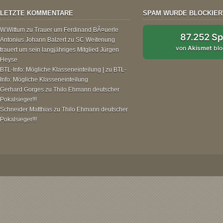
LETZTE KOMMENTARE
SPAM WURDE BLOCKIER
W.Wittum
zu
Trauer um Ferdinand BÃ¤uerle
87.252 S
Antonius Johann Balzert
zu
SC Weitenung
von
Akismet
blo
trauert um sein langjähriges Mitglied Jürgen
Heyse
BTL-Info: Mögliche Klasseneinteilung |
zu
BTL-
Info: Mögliche Klasseneinteilung
Gerhard Gorges
zu
Thilo Ehmann deutscher
Pokalsieger!!!
Schneider Matthias
zu
Thilo Ehmann deutscher
Pokalsieger!!!