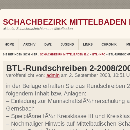
SCHACHBEZIRK MITTELBADEN E
aktuelle Schachnachrichten aus Mittelbaden
HOME
ARCHIV
DWZ
JUGEND
LINKS
CHRONIK
IM
SIE BEFINDEN SICH HIER :
SCHACHBEZIRK MITTELBADEN E.V.
»
BTL-INFO
» BTL-RUNDSCHRE
BTL-Rundschreiben 2-2008/2009
veröffentlicht von:
admin
am 2. September 2008, 10:51 U
in der Beilage erhalten Sie das Rundschreiben 
folgendem Inhalt bzw. Anlagen:
– Einladung zur MannschaftsfÃ¼hrerschulung a
Gernsbach
– SpielplÃ¤ne fÃ¼r Kreisklasse III und Kreiskla
– Nochmaliger Hinweis auf Mittelbadischen Sc