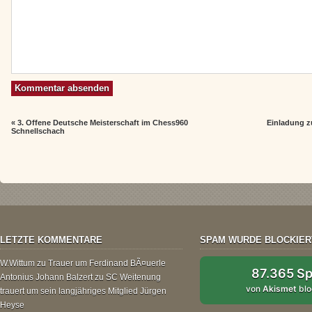
«
3. Offene Deutsche Meisterschaft im Chess960
Einladung 
Schnellschach
LETZTE KOMMENTARE
SPAM WURDE BLOCKIER
W.Wittum
zu
Trauer um Ferdinand BÃ¤uerle
87.365 S
Antonius Johann Balzert
zu
SC Weitenung
von
Akismet
blo
trauert um sein langjähriges Mitglied Jürgen
Heyse