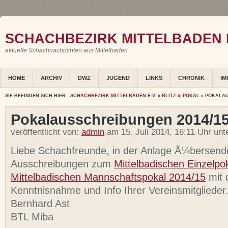
SCHACHBEZIRK MITTELBADEN E
aktuelle Schachnachrichten aus Mittelbaden
HOME
ARCHIV
DWZ
JUGEND
LINKS
CHRONIK
IM
SIE BEFINDEN SICH HIER :
SCHACHBEZIRK MITTELBADEN E.V.
»
BLITZ & POKAL
» POKALAU
Pokalausschreibungen 2014/1
veröffentlicht von:
admin
am 15. Juli 2014, 16:11 Uhr unt
Liebe Schachfreunde, in der Anlage Ã¼bersende
Ausschreibungen zum
Mittelbadischen Einzelpo
Mittelbadischen Mannschaftspokal 2014/15
mit 
Kenntnisnahme und Info Ihrer Vereinsmitglieder
Bernhard Ast
BTL Miba