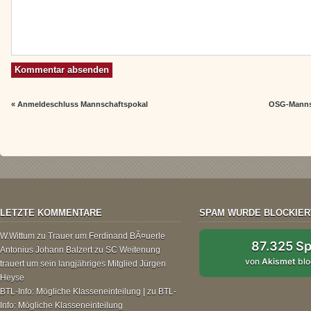
«
Anmeldeschluss Mannschaftspokal
OSG-Mannsc
LETZTE KOMMENTARE
SPAM WURDE BLOCKIER
W.Wittum
zu
Trauer um Ferdinand BÃ¤uerle
87.325 S
Antonius Johann Balzert
zu
SC Weitenung
von
Akismet
blo
trauert um sein langjähriges Mitglied Jürgen
Heyse
BTL-Info: Mögliche Klasseneinteilung |
zu
BTL-
Info: Mögliche Klasseneinteilung