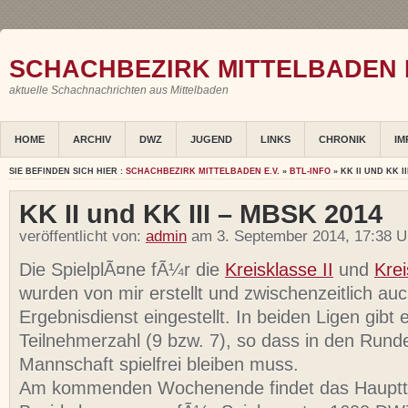
SCHACHBEZIRK MITTELBADEN E
aktuelle Schachnachrichten aus Mittelbaden
HOME
ARCHIV
DWZ
JUGEND
LINKS
CHRONIK
IM
SIE BEFINDEN SICH HIER :
SCHACHBEZIRK MITTELBADEN E.V.
»
BTL-INFO
» KK II UND KK II
KK II und KK III – MBSK 2014
veröffentlicht von:
admin
am 3. September 2014, 17:38 U
Die SpielplÃ¤ne fÃ¼r die
Kreisklasse II
und
Krei
wurden von mir erstellt und zwischenzeitlich au
Ergebnisdienst eingestellt. In beiden Ligen gibt
Teilnehmerzahl (9 bzw. 7), so dass in den Runde
Mannschaft spielfrei bleiben muss.
Am kommenden Wochenende findet das Haupttu