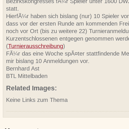
Bezirkskongresses fÃ¼r Spieler unter 1600 DW
statt.
HierfÃ¼r haben sich bislang (nur) 10 Spieler v
dass vor der ersten Runde am kommenden Freit
noch vor Ort (bis zu weitere 22) Turnieranmeld
Kurzentschlossenen entgegen genommen werd
(
Turnierausschreibung
)
FÃ¼r das eine Woche spÃ¤ter stattfindende Meis
mir bislang 10 Anmeldungen vor.
Bernhard Ast
BTL Mittelbaden
Related Images:
Keine Links zum Thema