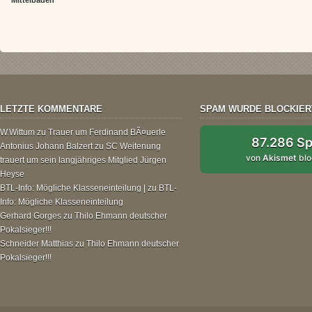
LETZTE KOMMENTARE
SPAM WURDE BLOCKIER
W.Wittum
zu
Trauer um Ferdinand BÃ¤uerle
87.286 S
Antonius Johann Balzert
zu
SC Weitenung
von
Akismet
blo
trauert um sein langjähriges Mitglied Jürgen
Heyse
BTL-Info: Mögliche Klasseneinteilung |
zu
BTL-
Info: Mögliche Klasseneinteilung
Gerhard Gorges
zu
Thilo Ehmann deutscher
Pokalsieger!!!
Schneider Matthias
zu
Thilo Ehmann deutscher
Pokalsieger!!!