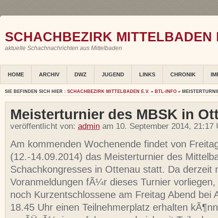
SCHACHBEZIRK MITTELBADEN E
aktuelle Schachnachrichten aus Mittelbaden
HOME
ARCHIV
DWZ
JUGEND
LINKS
CHRONIK
IM
SIE BEFINDEN SICH HIER :
SCHACHBEZIRK MITTELBADEN E.V.
»
BTL-INFO
» MEISTERTURNI
Meisterturnier des MBSK in Ot
veröffentlicht von:
admin
am 10. September 2014, 21:17 
Am kommenden Wochenende findet von Freitag
(12.-14.09.2014) das Meisterturnier des Mittelb
Schachkongresses in Ottenau statt. Da derzeit 
Voranmeldungen fÃ¼r dieses Turnier vorliegen
noch Kurzentschlossene am Freitag Abend bei 
18.45 Uhr einen Teilnehmerplatz erhalten kÃ¶nne