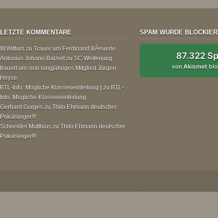
LETZTE KOMMENTARE
SPAM WURDE BLOCKIER
W.Wittum
zu
Trauer um Ferdinand BÃ¤uerle
87.322 S
Antonius Johann Balzert
zu
SC Weitenung
von
Akismet
blo
trauert um sein langjähriges Mitglied Jürgen
Heyse
BTL-Info: Mögliche Klasseneinteilung |
zu
BTL-
Info: Mögliche Klasseneinteilung
Gerhard Gorges
zu
Thilo Ehmann deutscher
Pokalsieger!!!
Schneider Matthias
zu
Thilo Ehmann deutscher
Pokalsieger!!!