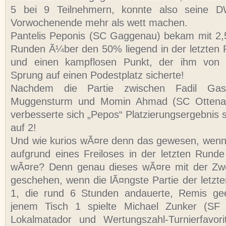
5 bei 9 Teilnehmern, konnte also seine D
Vorwochenende mehr als wett machen.
Pantelis Peponis (SC Gaggenau) bekam mit 2,
Runden Ã¼ber den 50% liegend in der letzten 
und einen kampflosen Punkt, der ihm von v
Sprung auf einen Podestplatz sicherte!
Nachdem die Partie zwischen Fadil Gas
Muggensturm und Momin Ahmad (SC Ottenau
verbesserte sich „Pepos“ Platzierungsergebnis 
auf 2!
Und wie kurios wÃ¤re denn das gewesen, wenn 
aufgrund eines Freiloses in der letzten Run
wÃ¤re? Denn genau dieses wÃ¤re mit der Zwe
geschehen, wenn die lÃ¤ngste Partie der letzt
1, die rund 6 Stunden andauerte, Remis ge
jenem Tisch 1 spielte Michael Zunker (SF
Lokalmatador und Wertungszahl-Turnierfavori