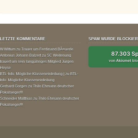
LETZTE KOMMENTARE
SPAM WURDE BLOCKIER
W.Wittum
zu
Trauer um Ferdinand BÃ¤uerle
87.303 S
Antonius Johann Balzert
zu
SC Weitenung
von
Akismet
blo
trauert um sein langjähriges Mitglied Jürgen
Heyse
BTL-Info: Mögliche Klasseneinteilung |
zu
BTL-
Info: Mögliche Klasseneinteilung
Gerhard Gorges
zu
Thilo Ehmann deutscher
Pokalsieger!!!
Schneider Matthias
zu
Thilo Ehmann deutscher
Pokalsieger!!!