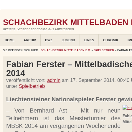
SCHACHBEZIRK MITTELBADEN E
aktuelle Schachnachrichten aus Mittelbaden
HOME
ARCHIV
DWZ
JUGEND
LINKS
CHRONIK
IM
SIE BEFINDEN SICH HIER :
SCHACHBEZIRK MITTELBADEN E.V.
»
SPIELBETRIEB
» FABIAN F
Fabian Ferster – Mittelbadisch
2014
veröffentlicht von:
admin
am 17. September 2014, 00:40 
unter
Spielbetrieb
Liechtensteiner Nationalspieler Ferster gewin
– Von Bernhard Ast – Mit nur neun
Fabia
Teilnehmern ist das Meisterturnier des
Mitte
MBSK 2014 am vergangenen Wochenende