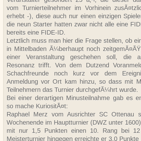
vom Turnierteilnehmer im Vorhinein zusÃ¤tzl
erhebt -), diese auch nur einen einzigen Spiel
die neun Starter hatten zwar nicht alle eine F
bereits eine FIDE-ID.
Letztlich muss man hier die Frage stellen, ob e
in Mittelbaden Ã¼berhaupt noch zeitgemÃ¤ÃŸ 
einer Veranstaltung geschehen soll, die a
Resonanz trifft. Von dem Dutzend Voranmel
Schachfreunde noch kurz vor dem Ereign
Anmeldung vor Ort kam hinzu, so dass mit M
Teilnehmern das Turnier durchgefÃ¼hrt wurde.
Bei einer derartigen Minusteilnahme gab es 
so mache KuriositÃ¤t:
Raphael Merz vom Ausrichter SC Ottenau sp
Wochenende im Hauptturnier (DWZ unter 1600) 
mit nur 1,5 Punkten einen 10. Rang bei 12
Meisterturnier hingegen erreichte er 3,0 Punkt