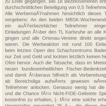
zu Ende gegangen. Bei 18 Bezirksvereinen ents
durchschnittlichen Beteiligung von 0,5 Teilnehme
Alle WerbemaÃŸnahmen hinsichtlich dieses T
vergebens: An den beiden MBSK-Wochenenden
ein auÃŸerbezirklicher Teilnehmer eing
Einladungen Ã¼ber den TL Karlsruhe an alle K
gingen und alle Ortenau-Vereine direkt ange
waren. Die Werbeaktion mit rund 100 Einla
beim letzten Open des Schachzentrums Bade
nur Zeit und Geld und lockten letztlich keinen 
Ofen hervor. Auch die Tatsache, dass im Meiste
neuen bundeseinheitlichen Fischer-Bedenkzei
und damit Ã¼beraus hilfreich als Vorbereitun
ab Bereichsliga aufwÃ¤rts gewesen wÃ¤r
Teilnehmer anlocken. Genauso wenig hat di
und die Chance fÃ¼r Nicht-FIDE-Gelistete Spi
kostenfrei zu erhalten, (- fÃ¼r eine solche er
Veranstalter gesondert 25 â‚¬, die dieser d