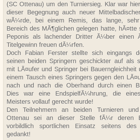
(SC Ottenau) um den Turniersieg. Klar war hier
dieser Begegnung auch neuer Mittelbadische
wÃ¼rde, bei einem Remis, das lange, sehr
Bereich des MÃ¶glichen gelegen hatte, hÃ¤tte s
Peponis als lachender Dritter Ã¼ber einen
Titelgewinn freuen dÃ¼rfen.
Doch Fabian Ferster stellte sich eingangs d
seinen beiden Springern geschickter auf als
mit LÃ¤ufer und Springer bei Bauerngleichhei
einem Tausch eines Springers gegen den LÃ¤u
nach und nach die Oberhand durch einen Ba
Dies war eine EndspielfÃ¼hrung, die eines
Meisters vollauf gerecht wurde!
Den Teilnehmern an beiden Turnieren und
Ottenau sei an dieser Stelle fÃ¼r deren
vorbildlich sportlichen Einsatz seitens d
gedankt!