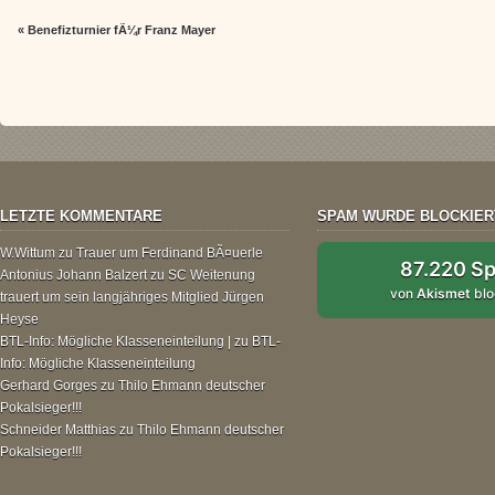
«
Benefizturnier fÃ¼r Franz Mayer
LETZTE KOMMENTARE
SPAM WURDE BLOCKIER
W.Wittum
zu
Trauer um Ferdinand BÃ¤uerle
87.220 S
Antonius Johann Balzert
zu
SC Weitenung
von
Akismet
blo
trauert um sein langjähriges Mitglied Jürgen
Heyse
BTL-Info: Mögliche Klasseneinteilung |
zu
BTL-
Info: Mögliche Klasseneinteilung
Gerhard Gorges
zu
Thilo Ehmann deutscher
Pokalsieger!!!
Schneider Matthias
zu
Thilo Ehmann deutscher
Pokalsieger!!!