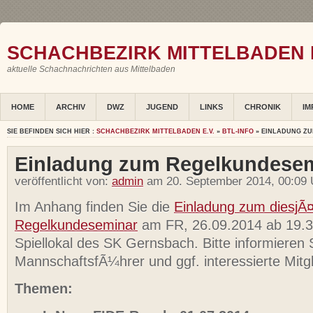
SCHACHBEZIRK MITTELBADEN E
aktuelle Schachnachrichten aus Mittelbaden
HOME
ARCHIV
DWZ
JUGEND
LINKS
CHRONIK
IM
SIE BEFINDEN SICH HIER :
SCHACHBEZIRK MITTELBADEN E.V.
»
BTL-INFO
» EINLADUNG ZU
Einladung zum Regelkundesem
veröffentlicht von:
admin
am 20. September 2014, 00:09 
Im Anhang finden Sie die
Einladung zum diesjÃ
Regelkundeseminar
am FR, 26.09.2014 ab 19.3
Spiellokal des SK Gernsbach. Bitte informieren 
MannschaftsfÃ¼hrer und ggf. interessierte Mitgl
Themen: