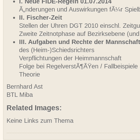
I. Neue FIDE-Regeln 01.07.2014
Ã„nderungen und Auswirkungen fÃ¼r Spielb
II. Fischer-Zeit
Stellen der Uhren DGT 2010 einschl. Zeitgu
Zweite Zeitnotphase auf Bezirksebene (und
III. Aufgaben und Rechte der Mannschaf
des (Heim-)Schiedsrichters
Verpflichtungen der Heimmannschaft
Folge bei RegelverstÃ¶ÃŸen / Fallbeispiele
Theorie
Bernhard Ast
BTL Miba
Related Images:
Keine Links zum Thema