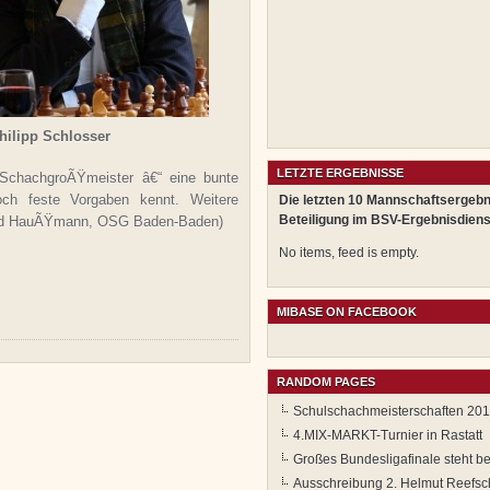
ilipp Schlosser
LETZTE ERGEBNISSE
 SchachgroÃŸmeister â€“ eine bunte
ch feste Vorgaben kennt. Weitere
Die letzten 10 Mannschaftsergebn
Beteiligung im BSV-Ergebnisdiens
ried HauÃŸmann, OSG Baden-Baden)
No items, feed is empty.
MIBASE ON FACEBOOK
RANDOM PAGES
Schulschachmeisterschaften 201
4.MIX-MARKT-Turnier in Rastatt
Großes Bundesligafinale steht b
Ausschreibung 2. Helmut Reefsc