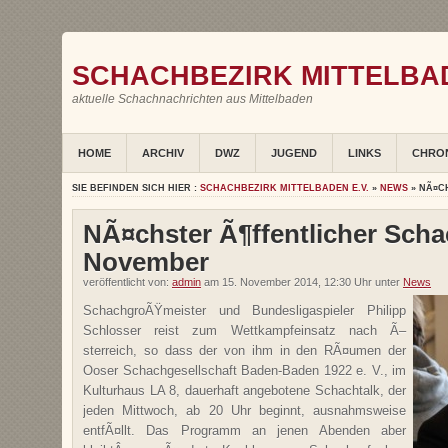
SCHACHBEZIRK MITTELBAD
aktuelle Schachnachrichten aus Mittelbaden
HOME
ARCHIV
DWZ
JUGEND
LINKS
CHRO
SIE BEFINDEN SICH HIER :
SCHACHBEZIRK MITTELBADEN E.V.
»
NEWS
» NÃ¤C
NÃ¤chster Ã¶ffentlicher Scha
November
veröffentlicht von:
admin
am 15. November 2014, 12:30 Uhr unter
News
SchachgroÃŸmeister und Bundesligaspieler Philipp
Schlosser reist zum Wettkampfeinsatz nach Ã–
sterreich, so dass der von ihm in den RÃ¤umen der
Ooser Schachgesellschaft Baden-Baden 1922 e. V., im
Kulturhaus LA 8, dauerhaft angebotene Schachtalk, der
jeden Mittwoch, ab 20 Uhr beginnt, ausnahmsweise
entfÃ¤llt. Das Programm an jenen Abenden aber