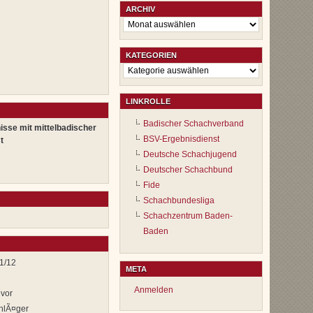
ARCHIV
Archiv
KATEGORIEN
Kategorien
LINKROLLE
Badischer Schachverband
isse mit mittelbadischer
BSV-Ergebnisdienst
t
Deutsche Schachjugend
Deutscher Schachbund
Fide
Schachbundesliga
Schachzentrum Baden-
Baden
1/12
META
Anmelden
evor
hlÃ¤ger