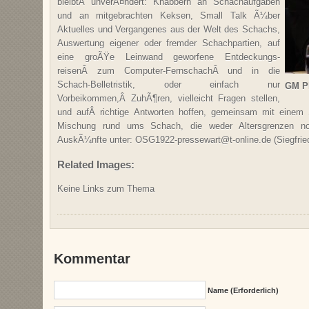
bleibtÂ unverÃ¤ndert: Knabbern an Schachaufgaben
und an mitgebrachten Keksen, Small Talk Ã¼ber
Aktuelles und Vergangenes aus der Welt des Schachs,
Auswertung eigener oder fremder Schachpartien, auf
eine groÃŸe Leinwand geworfene Entdeckungs-
reisenÂ zum Computer-FernschachÂ und in die
Schach-Belletristik, oder einfach nur
GM Ph
Vorbeikommen,Â ZuhÃ¶ren, vielleicht Fragen stellen,
und aufÂ richtige Antworten hoffen, gemeinsam mit einem
Mischung rund ums Schach, die weder Altersgrenzen no
AuskÃ¼nfte unter: OSG1922-pressewart@t-online.de (Siegf
Related Images:
Keine Links zum Thema
Kommentar
Name (erforderlich)