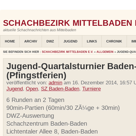
SCHACHBEZIRK MITTELBADEN E
aktuelle Schachnachrichten aus Mittelbaden
HOME
ARCHIV
DWZ
JUGEND
LINKS
CHRONIK
IM
SIE BEFINDEN SICH HIER :
SCHACHBEZIRK MITTELBADEN E.V.
»
ALLGEMEIN
» JUGEND-QUA
Jugend-Quartalsturnier Bade
(Pfingstferien)
veröffentlicht von:
admin
am 16. Dezember 2014, 16:57 U
Jugend
,
Open
,
SZ Baden-Baden
,
Turniere
6 Runden an 2 Tagen
90min-Partien (60min/30 ZÃ¼ge + 30min)
DWZ-Auswertung
Schachzentrum Baden-Baden
Lichtentaler Allee 8, Baden-Baden