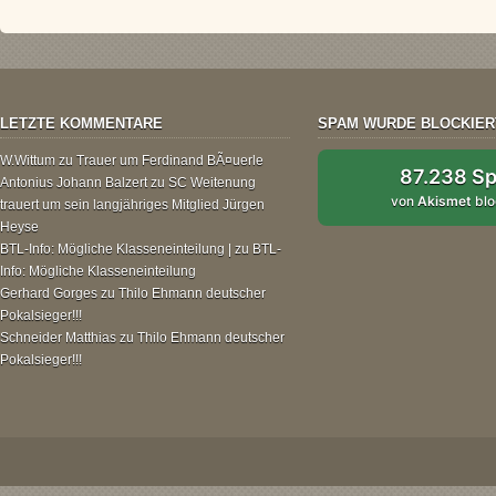
LETZTE KOMMENTARE
SPAM WURDE BLOCKIER
W.Wittum
zu
Trauer um Ferdinand BÃ¤uerle
87.238 S
Antonius Johann Balzert
zu
SC Weitenung
von
Akismet
blo
trauert um sein langjähriges Mitglied Jürgen
Heyse
BTL-Info: Mögliche Klasseneinteilung |
zu
BTL-
Info: Mögliche Klasseneinteilung
Gerhard Gorges
zu
Thilo Ehmann deutscher
Pokalsieger!!!
Schneider Matthias
zu
Thilo Ehmann deutscher
Pokalsieger!!!