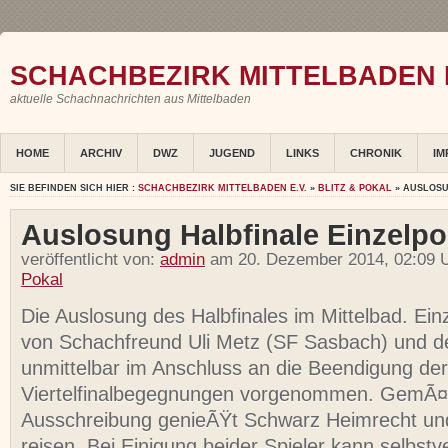
SCHACHBEZIRK MITTELBADEN E
aktuelle Schachnachrichten aus Mittelbaden
HOME
ARCHIV
DWZ
JUGEND
LINKS
CHRONIK
IM
SIE BEFINDEN SICH HIER :
SCHACHBEZIRK MITTELBADEN E.V.
»
BLITZ & POKAL
» AUSLOSU
Auslosung Halbfinale Einzelpo
veröffentlicht von:
admin
am 20. Dezember 2014, 02:09 U
Pokal
Die Auslosung des Halbfinales im Mittelbad. Ein
von Schachfreund Uli Metz (SF Sasbach) und 
unmittelbar im Anschluss an die Beendigung der
Viertelfinalbegegnungen vorgenommen. GemÃ
Ausschreibung genieÃŸt Schwarz Heimrecht u
reisen. Bei Einigung beider Spieler kann selbst