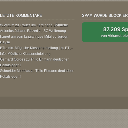
LETZTE KOMMENTARE
SPAM WURDE BLOCKIER
W.Wittum
zu
Trauer um Ferdinand BÃ¤uerle
87.209 S
Antonius Johann Balzert
zu
SC Weitenung
von
Akismet
blo
trauert um sein langjähriges Mitglied Jürgen
Heyse
BTL-Info: Mögliche Klasseneinteilung |
zu
BTL-
Info: Mögliche Klasseneinteilung
Gerhard Gorges
zu
Thilo Ehmann deutscher
Pokalsieger!!!
Schneider Matthias
zu
Thilo Ehmann deutscher
Pokalsieger!!!