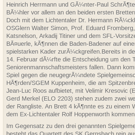
Heinrich Herrmann und GÃ¼nter-Paul SchrÃ¶ter
BÃ¼hler vor allem an den beiden ersten Bretter
Doch mit dem Lichtentaler Dr. Hermann RÃ¼ck
OSGlern Walter Simon, Prof. Eduard Fromberg, 
Katsnelson, Arkadij Titiner und dem SFL-Vorsit
BÃ¤uerle, kÃ¶nnen die Baden-Badener auf ein
spielstarken Kader zurÃ¼ckgreifen.Bereits in d
14. Februar dÃ¼rfte die Entscheidung um den T
Seniorenmannschaftsmeisters fallen. Dann ko
Spiel gegen die neugegrÃ¼ndete Spielgemeinsc
HÃ¶rden/SGEM Kuppenheim, die am Spitzenbret
Jean-Luc Roos aufbietet, mit Velimir Kresovic 
Gerd Merkel (ELO 2203) stehen zudem zwei wei
der Rangliste. An Brett 4 kÃ¶nnte es zu einem
dem Ex-Lichtentaler Rolf Hoppenworth kommen
Im Gegensatz zu den drei genannten Spielgeme
besteht das Quartett des SK Gernsbach rein au