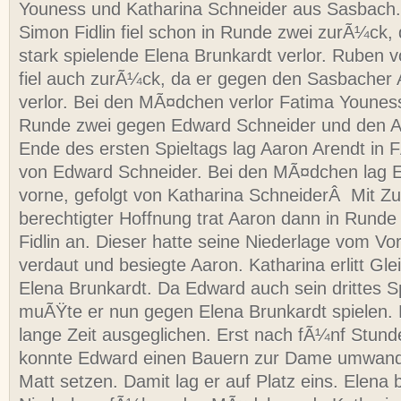
Youness und Katharina Schneider aus Sasbach.
Simon Fidlin fiel schon in Runde zwei zurÃ¼ck, 
stark spielende Elena Brunkardt verlor. Ruben v
fiel auch zurÃ¼ck, da er gegen den Sasbacher 
verlor. Bei den MÃ¤dchen verlor Fatima Youness 
Runde zwei gegen Edward Schneider und den A
Ende des ersten Spieltags lag Aaron Arendt in 
von Edward Schneider. Bei den MÃ¤dchen lag E
vorne, gefolgt von Katharina SchneiderÂ Mit Zu
berechtigter Hoffnung trat Aaron dann in Run
Fidlin an. Dieser hatte seine Niederlage vom Vo
verdaut und besiegte Aaron. Katharina erlitt Gl
Elena Brunkardt. Da Edward auch sein drittes S
muÃŸte er nun gegen Elena Brunkardt spielen. D
lange Zeit ausgeglichen. Erst nach fÃ¼nf Stun
konnte Edward einen Bauern zur Dame umwande
Matt setzen. Damit lag er auf Platz eins. Elena b