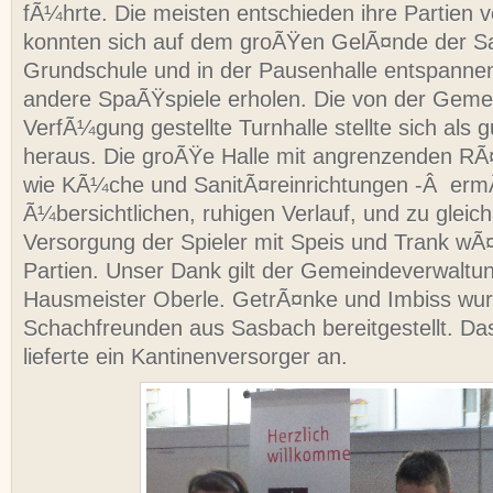
fÃ¼hrte. Die meisten entschieden ihre Partien v
konnten sich auf dem groÃŸen GelÃ¤nde der S
Grundschule und in der Pausenhalle entspanne
andere SpaÃŸspiele erholen. Die von der Geme
VerfÃ¼gung gestellte Turnhalle stellte sich als g
heraus. Die groÃŸe Halle mit angrenzenden RÃ
wie KÃ¼che und SanitÃ¤reinrichtungen -Â ermÃ
Ã¼bersichtlichen, ruhigen Verlauf, und zu gleich
Versorgung der Spieler mit Speis und Trank wÃ¤
Partien. Unser Dank gilt der Gemeindeverwaltu
Hausmeister Oberle. GetrÃ¤nke und Imbiss wu
Schachfreunden aus Sasbach bereitgestellt. Da
lieferte ein Kantinenversorger an.