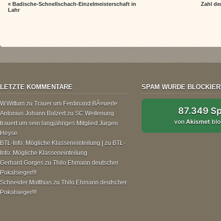
«
Badische-Schnellschach-Einzelmeisterschaft in
Zahl der
Lahr
LETZTE KOMMENTARE
SPAM WURDE BLOCKIER
W.Wittum
zu
Trauer um Ferdinand BÃ¤uerle
87.349 S
Antonius Johann Balzert
zu
SC Weitenung
von
Akismet
blo
trauert um sein langjähriges Mitglied Jürgen
Heyse
BTL-Info: Mögliche Klasseneinteilung |
zu
BTL-
Info: Mögliche Klasseneinteilung
Gerhard Gorges
zu
Thilo Ehmann deutscher
Pokalsieger!!!
Schneider Matthias
zu
Thilo Ehmann deutscher
Pokalsieger!!!