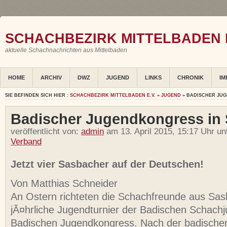
SCHACHBEZIRK MITTELBADEN E
aktuelle Schachnachrichten aus Mittelbaden
HOME
ARCHIV
DWZ
JUGEND
LINKS
CHRONIK
IM
SIE BEFINDEN SICH HIER :
SCHACHBEZIRK MITTELBADEN E.V.
»
JUGEND
» BADISCHER JU
Badischer Jugendkongress in
veröffentlicht von:
admin
am 13. April 2015, 15:17 Uhr un
Verband
Jetzt vier Sasbacher auf der Deutschen!
Von Matthias Schneider
An Ostern richteten die Schachfreunde aus Sa
jÃ¤hrliche Jugendturnier der Badischen Schach
Badischen Jugendkongress. Nach der badische