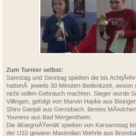
Zum Turnier selbst:
Samstag und Sonntag spielten die bis AchtjÃ¤hr
hattenÂ jeweils 30 Minuten Bedenkzeit, wovon s
nicht vollen Gebrauch machten. Sieger wurde S
Villingen, gefolgt von Marvin Hapke aus Bisinge
Shiro Ganjali aus Gernsbach. Bestes MÃ¤dchen
Youness aus Bad Mergentheim.
Die â€œgroÃŸenâ€ spielten von Karsamstag bi
der U10 gewann Maximilian Wehrle aus Bromba