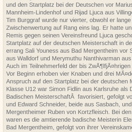
und den Startplatz bei der Deutschen vor Mari
Mannheim-Lindenhof und Rijad Ljuca aus Villing
Tim Burggraf wurde nur vierter, obwohl er lange 
Zwischenwertung auf Rang eins lag. Er hatte un
Remis gegen seinen Vereinsfreund Ljuca gesc
Startplatz auf der deutschen Meisterschaft in 
errang Sali Youness aus Bad Mergentheim vor 
aus Walldorf und Merymuthu Nanthivarman au
Auch im Teilnehmerfeld der bis ZwÃ¶lfjÃ¤hrigen
Vor Beginn erhoben vier Knaben und drei MÃ¤d
Anspruch auf den Startplatz bei der deutschen M
Klasse U12 war Simon Fidlin aus Karlsruhe als Dr
Badischen MeisterschaftÂ favorisiert, gefolgt 
und Edward Schneider, beide aus Sasbach, un
Mergentheimer Ruben von Kortzfleisch. Bei d
waren es die amtierende badische Meisterin El
Bad Mergentheim, gefolgt von ihrer Vereinskam