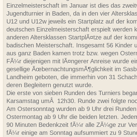
Einzelmeisterschaft im Januar ist dies das zweit
Jugendturnier in Baden, da in den vier Alterskl
U12 und U12w jeweils ein Startplatz auf der 
deutschen Einzelmeisterschaft erspielt werden 
anderen Altersklassen StartplÃ¤tze auf der k
badischen Meisterschaft. Insgesamt 56 Kinder 
aus ganz Baden kamen trotz bzw. wegen Oste
FÃ¼r diejenigen mit lÃ¤ngerer Anreise wurde e
gesellige ÃœbernachtungsmÃ¶glichkeit im Sas
Landheim geboten, die immerhin von 31 Schach
deren Begleitern genutzt wurde.
Die erste von sieben Runden des Turniers be
Karsamstag umÂ 12h30. Runde zwei folgte noc
Am Ostersonntag wurden ab 9 Uhr drei Runden 
Ostermontag ab 9 Uhr die beiden letzten. Jede
90 Minuten Bedenkzeit fÃ¼r alle ZÃ¼ge zur V
fÃ¼r einige am Sonntag aufsummiert zu 9 Stun