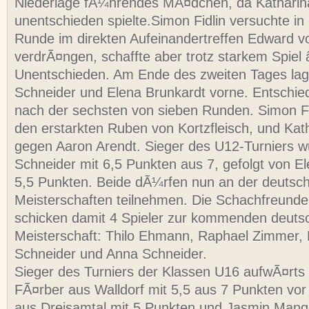
Niederlage fÃ¼hrendes MÃ¤dchen, da Katharin
unentschieden spielte.Simon Fidlin versuchte in
Runde im direkten Aufeinandertreffen Edward vo
verdrÃ¤ngen, schaffte aber trotz starkem Spiel
Unentschieden. Am Ende des zweiten Tages la
Schneider und Elena Brunkardt vorne. Entschie
nach der sechsten von sieben Runden. Simon Fi
den erstarkten Ruben von Kortzfleisch, und Kat
gegen Aaron Arendt. Sieger des U12-Turniers 
Schneider mit 6,5 Punkten aus 7, gefolgt von E
5,5 Punkten. Beide dÃ¼rfen nun an der deutsc
Meisterschaften teilnehmen. Die Schachfreund
schicken damit 4 Spieler zur kommenden deuts
Meisterschaft: Thilo Ehmann, Raphael Zimmer,
Schneider und Anna Schneider.
Sieger des Turniers der Klassen U16 aufwÃ¤rts
FÃ¤rber aus Walldorf mit 5,5 aus 7 Punkten vor 
aus Dreisamtal mit 5 Punkten und Jasmin Mang