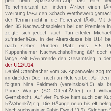
peilt beim Sparkassen-Cup fast eine Ver
Teilnehmerzahl an, indem Ã¼ber einen lÃ¤
Werbung fÃ¼r den Schach-Wettbewerb gemacht
der Termin nicht in die Ferienzeit fÃ¤llt. Mit
den 35 Nachwuchsspielern bei der Premiere in
zeigte sich jedoch auch Turnierleiter Micha
zufriedenâ€œ. In der Altersklasse bis U14 be
nach sieben Runden Platz eins. 5,5 Pu
Kuppenheimer Nachwuchshoffnung â€“ doch d
lange Zeit FÃ¼hrende den Gesamtsieg in de
der U12/U14
.
Daniel Ottenbacher vom SK Appenweier zog tro
im direkten Duell noch an Held vorbei. Auf den
folgten Nina Feldmeth (vereinslos/4,5) als 
Prince Wange (SC OttenhÃ¶fen) und Willi
Gernsbach). Auf vier Punkte kam auch der Ku
RÃ¼benkÃ¶nig. Die RÃ¤nge neun bis elf beleg
Nachwuchsspieler Fabio Ewald (3,5), Siddharo 