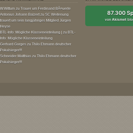
W.Wittum
zu
Trauer um Ferdinand BÃ¤uerle
87.300 S
Antonius Johann Balzert
zu
SC Weitenung
von
Akismet
blo
trauert um sein langjähriges Mitglied Jürgen
Heyse
BTL-Info: Mögliche Klasseneinteilung |
zu
BTL-
Info: Mögliche Klasseneinteilung
Gerhard Gorges
zu
Thilo Ehmann deutscher
Pokalsieger!!!
Schneider Matthias
zu
Thilo Ehmann deutscher
Pokalsieger!!!