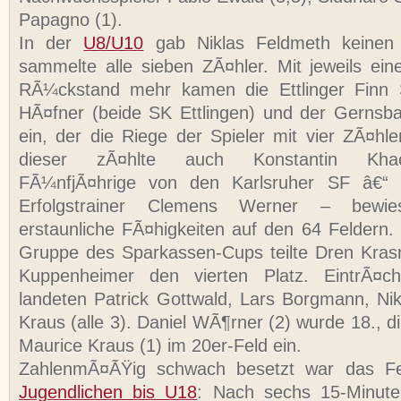
Papagno (1).
In der
U8/U10
gab Niklas Feldmeth keinen
sammelte alle sieben ZÃ¤hler. Mit jeweils e
RÃ¼ckstand mehr kamen die Ettlinger Finn S
HÃ¤fner (beide SK Ettlingen) und der Gernsb
ein, der die Riege der Spieler mit vier ZÃ¤hl
dieser zÃ¤hlte auch Konstantin Khac
FÃ¼nfjÃ¤hrige von den Karlsruher SF â€“ 
Erfolgstrainer Clemens Werner – bewi
erstaunliche FÃ¤higkeiten auf den 64 Feldern.
Gruppe des Sparkassen-Cups teilte Dren Krasni
Kuppenheimer den vierten Platz. EintrÃ¤cht
landeten Patrick Gottwald, Lars Borgmann, Nik
Kraus (alle 3). Daniel WÃ¶rner (2) wurde 18., d
Maurice Kraus (1) im 20er-Feld ein.
ZahlenmÃ¤ÃŸig schwach besetzt war das Fel
Jugendlichen bis U18
: Nach sechs 15-Minute