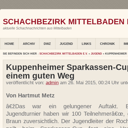
SCHACHBEZIRK MITTELBADEN E
aktuelle Schachnachrichten aus Mittelbaden
HOME
ARCHIV
DWZ
JUGEND
LINKS
CHRONIK
IM
SIE BEFINDEN SICH HIER :
SCHACHBEZIRK MITTELBADEN E.V.
»
JUGEND
» KUPPENHEIMER 
Kuppenheimer Sparkassen-Cu
einem guten Weg
veröffentlicht von:
admin
am 26. Mai 2015, 00:24 Uhr un
Von Hartmut Metz
â€žDas war ein gelungener Auftakt. 
Jugendturnier haben wir 100 Teilnehmerâ€œ, 
Braun zuversichtlich. Der Jugendleiter der R