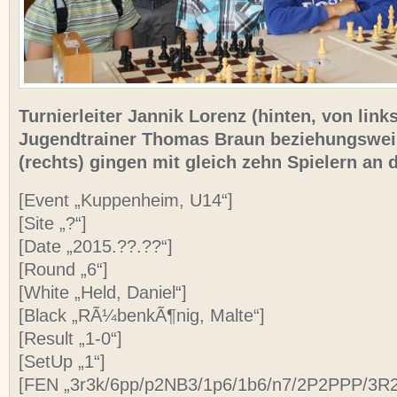
Turnierleiter Jannik Lorenz (hinten, von link
Jugendtrainer Thomas Braun beziehungswei
(rechts) gingen mit gleich zehn Spielern an 
[Event „Kuppenheim, U14“]
[Site „?“]
[Date „2015.??.??“]
[Round „6“]
[White „Held, Daniel“]
[Black „RÃ¼benkÃ¶nig, Malte“]
[Result „1-0“]
[SetUp „1“]
[FEN „3r3k/6pp/p2NB3/1p6/1b6/n7/2P2PPP/3R2K