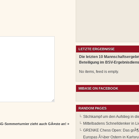
LETZTE ERGEBNISSE
Die letzten 10 Mannschaftsergebn
Beteiligung im BSV-Ergebnisdiens
No items, feed is empty.
MIBASE ON FACEBOOK
RANDOM PAGES
Stichkampf um den Aufstieg in di
Mittelbadens Schnelldenker in Li
G-Sommerturnier zieht auch GÃ¤ste an!
»
GRENKE Chess Open: Das grÃ¶ÃŸ
Europas Ã¼ber Ostern in Karlsr