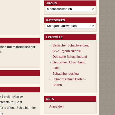
ARCHIV
Archiv
KATEGORIEN
Kategorien
LINKROLLE
Badischer Schachverband
isse mit mittelbadischer
BSV-Ergebnisdienst
t
Deutsche Schachjugend
Deutscher Schachbund
Fide
Schachbundesliga
Schachzentrum Baden-
Baden
e Bereichsklasse
META
chtental zu Gast
Anmelden
te offene Schachturnier
uhe