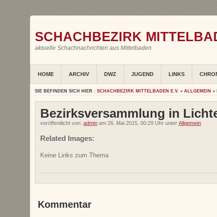
SCHACHBEZIRK MITTELBAD
aktuelle Schachnachrichten aus Mittelbaden
HOME
ARCHIV
DWZ
JUGEND
LINKS
CHRO
SIE BEFINDEN SICH HIER :
SCHACHBEZIRK MITTELBADEN E.V.
»
ALLGEMEIN
» 
Bezirksversammlung in Lichte
veröffentlicht von:
admin
am 26. Mai 2015, 00:29 Uhr unter
Allgemein
Related Images:
Keine Links zum Thema
Kommentar