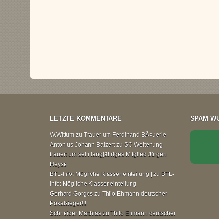
LETZTE KOMMENTARE
SPAM WU
W.Wittum
zu
Trauer um Ferdinand BÃ¤uerle
Antonius Johann Balzert
zu
SC Weitenung
trauert um sein langjähriges Mitglied Jürgen
Heyse
BTL-Info: Mögliche Klasseneinteilung |
zu
BTL-
Info: Mögliche Klasseneinteilung
Gerhard Gorges
zu
Thilo Ehmann deutscher
Pokalsieger!!!
Schneider Matthias
zu
Thilo Ehmann deutscher