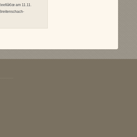
Reefiâ€œ am 11.11.
Breitenschach-