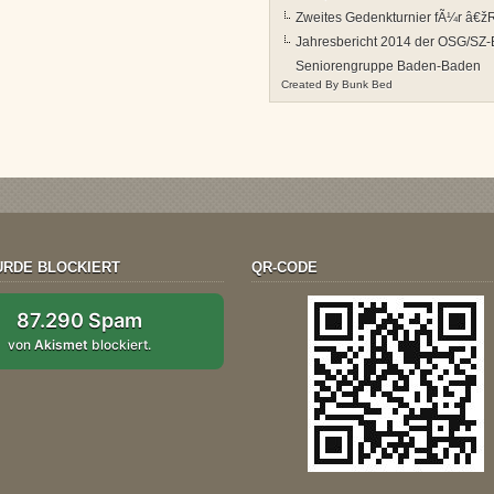
Zweites Gedenkturnier fÃ¼r â€ž
Jahresbericht 2014 der OSG/SZ-
Seniorengruppe Baden-Baden
Created By
Bunk Bed
RDE BLOCKIERT
QR-CODE
87.290 Spam
von
Akismet
blockiert.