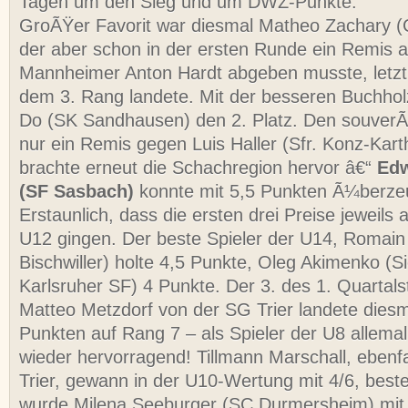
Tagen um den Sieg und um DWZ-Punkte.
GroÃŸer Favorit war diesmal Matheo Zachary (
der aber schon in der ersten Runde ein Remis 
Mannheimer Anton Hardt abgeben musste, letztli
dem 3. Rang landete. Mit der besseren Buchhol
Do (SK Sandhausen) den 2. Platz. Den souverÃ
nur ein Remis gegen Luis Haller (Sfr. Konz-Kar
brachte erneut die Schachregion hervor â€“
Edw
(SF Sasbach)
konnte mit 5,5 Punkten Ã¼berze
Erstaunlich, dass die ersten drei Preise jeweils 
U12 gingen. Der beste Spieler der U14, Romain
Bischwiller) holte 4,5 Punkte, Oleg Akimenko (S
Karlsruher SF) 4 Punkte. Der 3. des 1. Quartals
Matteo Metzdorf von der SG Trier landete diesm
Punkten auf Rang 7 – als Spieler der U8 allema
wieder hervorragend! Tillmann Marschall, ebenf
Trier, gewann in der U10-Wertung mit 4/6, bes
wurde Milena Seeburger (SC Durmersheim) mit 