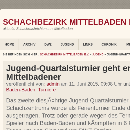
SCHACHBEZIRK MITTELBADEN E
aktuelle Schachnachrichten aus Mittelbaden
HOME
ARCHIV
DWZ
JUGEND
LINKS
CHRONIK
IM
SIE BEFINDEN SICH HIER :
SCHACHBEZIRK MITTELBADEN E.V.
»
JUGEND
» JUGEND-QUARTA
Jugend-Quartalsturnier geht e
Mittelbadener
veröffentlicht von:
admin
am 11. Juni 2015, 09:08 Uhr un
Baden-Baden
,
Turniere
Das zweite diesjÃ¤hrige Jugend-Quartalsturnier
Schachzentrums wurde als Ferienturnier Ende de
ausgetragen. Trotz oder gerade wegen des Te
Spieler nach Baden-Baden und kÃ¤mpften in 6