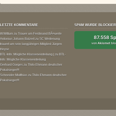
LETZTE KOMMENTARE
SPAM WURDE BLOCKIER
W.Wittum
zu
Trauer um Ferdinand BÃ¤uerle
87.558 S
Antonius Johann Balzert
zu
SC Weitenung
von
Akismet
blo
trauert um sein langjähriges Mitglied Jürgen
Heyse
BTL-Info: Mögliche Klasseneinteilung |
zu
BTL-
Info: Mögliche Klasseneinteilung
Gerhard Gorges
zu
Thilo Ehmann deutscher
Pokalsieger!!!
Schneider Matthias
zu
Thilo Ehmann deutscher
Pokalsieger!!!