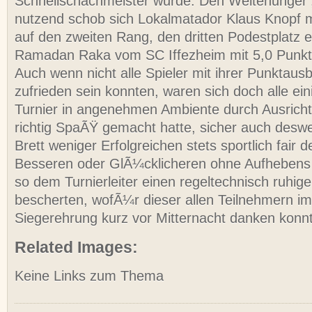
Schnellschachmeister wurde. Den Weitenunger „
nutzend schob sich Lokalmatador Klaus Knopf m
auf den zweiten Rang, den dritten Podestplatz e
Ramadan Raka vom SC Iffezheim mit 5,0 Punkt
Auch wenn nicht alle Spieler mit ihrer Punktaus
zufrieden sein konnten, waren sich doch alle ein
Turnier in angenehmen Ambiente durch Ausrich
richtig SpaÃŸ gemacht hatte, sicher auch deswe
Brett weniger Erfolgreichen stets sportlich fair 
Besseren oder GlÃ¼cklicheren ohne Aufhebens 
so dem Turnierleiter einen regeltechnisch ruhig
bescherten, wofÃ¼r dieser allen Teilnehmern im
Siegerehrung kurz vor Mitternacht danken konn
Related Images:
Keine Links zum Thema