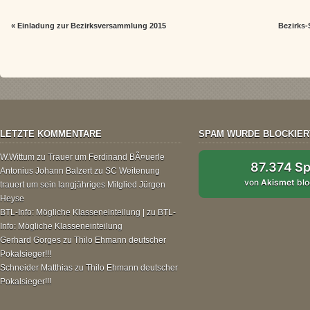
«
Einladung zur Bezirksversammlung 2015
Bezirks-
LETZTE KOMMENTARE
SPAM WURDE BLOCKIER
W.Wittum
zu
Trauer um Ferdinand BÃ¤uerle
87.374 S
Antonius Johann Balzert
zu
SC Weitenung
von
Akismet
blo
trauert um sein langjähriges Mitglied Jürgen
Heyse
BTL-Info: Mögliche Klasseneinteilung |
zu
BTL-
Info: Mögliche Klasseneinteilung
Gerhard Gorges
zu
Thilo Ehmann deutscher
Pokalsieger!!!
Schneider Matthias
zu
Thilo Ehmann deutscher
Pokalsieger!!!