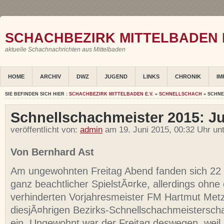
SCHACHBEZIRK MITTELBADEN E
aktuelle Schachnachrichten aus Mittelbaden
HOME
ARCHIV
DWZ
JUGEND
LINKS
CHRONIK
IM
SIE BEFINDEN SICH HIER :
SCHACHBEZIRK MITTELBADEN E.V.
»
SCHNELLSCHACH
» SCHNE
Schnellschachmeister 2015: Ju
veröffentlicht von:
admin
am 19. Juni 2015, 00:32 Uhr un
Von Bernhard Ast
Am ungewohnten Freitag Abend fanden sich 22 
ganz beachtlicher SpielstÃ¤rke, allerdings ohne 
verhinderten Vorjahresmeister FM Hartmut Metz
diesjÃ¤hrigen Bezirks-Schnellschachmeisterscha
ein. Ungewohnt war der Freitag deswegen, weil 