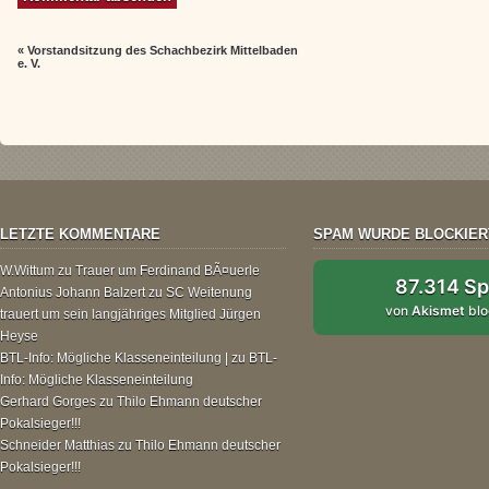
«
Vorstandsitzung des Schachbezirk Mittelbaden
e. V.
LETZTE KOMMENTARE
SPAM WURDE BLOCKIER
W.Wittum
zu
Trauer um Ferdinand BÃ¤uerle
87.314 S
Antonius Johann Balzert
zu
SC Weitenung
von
Akismet
blo
trauert um sein langjähriges Mitglied Jürgen
Heyse
BTL-Info: Mögliche Klasseneinteilung |
zu
BTL-
Info: Mögliche Klasseneinteilung
Gerhard Gorges
zu
Thilo Ehmann deutscher
Pokalsieger!!!
Schneider Matthias
zu
Thilo Ehmann deutscher
Pokalsieger!!!