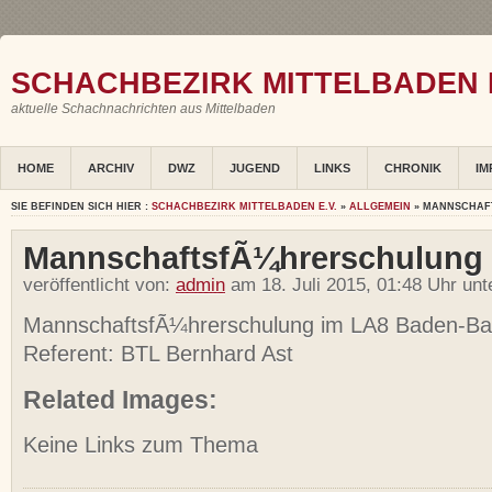
SCHACHBEZIRK MITTELBADEN E
aktuelle Schachnachrichten aus Mittelbaden
HOME
ARCHIV
DWZ
JUGEND
LINKS
CHRONIK
IM
SIE BEFINDEN SICH HIER :
SCHACHBEZIRK MITTELBADEN E.V.
»
ALLGEMEIN
» MANNSCHAF
MannschaftsfÃ¼hrerschulung
veröffentlicht von:
admin
am 18. Juli 2015, 01:48 Uhr un
MannschaftsfÃ¼hrerschulung im LA8 Baden-B
Referent: BTL Bernhard Ast
Related Images:
Keine Links zum Thema