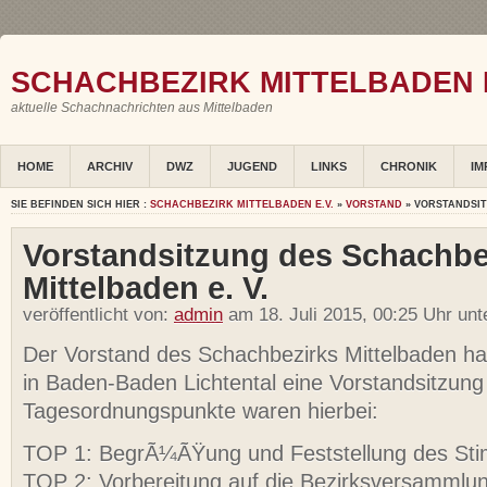
SCHACHBEZIRK MITTELBADEN E
aktuelle Schachnachrichten aus Mittelbaden
HOME
ARCHIV
DWZ
JUGEND
LINKS
CHRONIK
IM
SIE BEFINDEN SICH HIER :
SCHACHBEZIRK MITTELBADEN E.V.
»
VORSTAND
» VORSTANDSIT
Vorstandsitzung des Schachbe
Mittelbaden e. V.
veröffentlicht von:
admin
am 18. Juli 2015, 00:25 Uhr un
Der Vorstand des Schachbezirks Mittelbaden h
in Baden-Baden Lichtental eine Vorstandsitzung
Tagesordnungspunkte waren hierbei:
TOP 1: BegrÃ¼ÃŸung und Feststellung des St
TOP 2: Vorbereitung auf die Bezirksversammlu