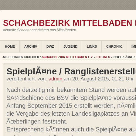
SCHACHBEZIRK MITTELBADEN E
aktuelle Schachnachrichten aus Mittelbaden
HOME
ARCHIV
DWZ
JUGEND
LINKS
CHRONIK
IM
SIE BEFINDEN SICH HIER :
SCHACHBEZIRK MITTELBADEN E.V.
»
BTL-INFO
» SPIELPLÃ¤NE 
SpielplÃ¤ne / Ranglistenerstel
veröffentlicht von:
admin
am 20. August 2015, 01:21 Uhr
Nach derzeitig mir bekanntem Stand werden auf
SÃ¼dschiene des BSV die SpielplÃ¤ne voraussic
Anfang September 2015 erstellt werden, nÃ¤ml
die Vergabe des letzten Landesligaplatzes an 
Ãœberlingen feststeht.
Entsprechend kÃ¶nnen auch die SpielplÃ¤ne au