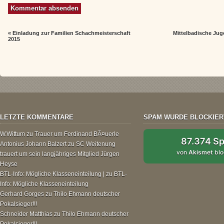
«
Einladung zur Familien Schachmeisterschaft
Mittelbadische Jug
2015
LETZTE KOMMENTARE
SPAM WURDE BLOCKIER
W.Wittum
zu
Trauer um Ferdinand BÃ¤uerle
87.374 S
Antonius Johann Balzert
zu
SC Weitenung
von
Akismet
blo
trauert um sein langjähriges Mitglied Jürgen
Heyse
BTL-Info: Mögliche Klasseneinteilung |
zu
BTL-
Info: Mögliche Klasseneinteilung
Gerhard Gorges
zu
Thilo Ehmann deutscher
Pokalsieger!!!
Schneider Matthias
zu
Thilo Ehmann deutscher
Pokalsieger!!!