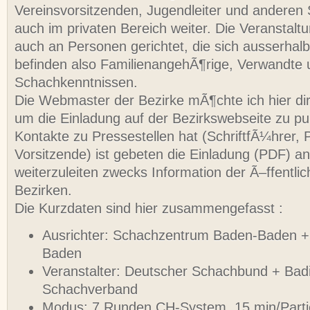
Vereinsvorsitzenden, Jugendleiter und anderen
auch im privaten Bereich weiter. Die Veranstaltu
auch an Personen gerichtet, die sich ausserhal
befinden also FamilienangehÃ¶rige, Verwandte 
Schachkenntnissen.
Die Webmaster der Bezirke mÃ¶chte ich hier di
um die Einladung auf der Bezirkswebseite zu pu
Kontakte zu Pressestellen hat (SchriftfÃ¼hrer, 
Vorsitzende) ist gebeten die Einladung (PDF) an
weiterzuleiten zwecks Information der Ã–ffentlic
Bezirken.
Die Kurzdaten sind hier zusammengefasst :
Ausrichter: Schachzentrum Baden-Baden 
Baden
Veranstalter: Deutscher Schachbund + Bad
Schachverband
Modus: 7 Runden CH-System, 15 min/Parti