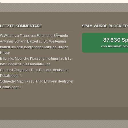
LETZTE KOMMENTARE
SPAM WURDE BLOCKIER
W.Wittum
zu
Trauer um Ferdinand BÃ¤uerle
87.630 S
Antonius Johann Balzert
zu
SC Weitenung
von
Akismet
blo
trauert um sein langjähriges Mitglied Jürgen
Heyse
BTL-Info: Mögliche Klasseneinteilung |
zu
BTL-
Info: Mögliche Klasseneinteilung
Gerhard Gorges
zu
Thilo Ehmann deutscher
Pokalsieger!!!
Schneider Matthias
zu
Thilo Ehmann deutscher
Pokalsieger!!!