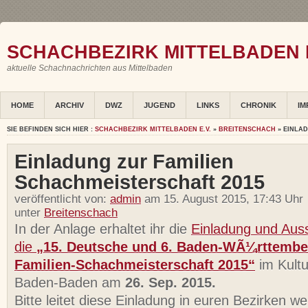
SCHACHBEZIRK MITTELBADEN E
aktuelle Schachnachrichten aus Mittelbaden
HOME
ARCHIV
DWZ
JUGEND
LINKS
CHRONIK
IM
SIE BEFINDEN SICH HIER :
SCHACHBEZIRK MITTELBADEN E.V.
»
BREITENSCHACH
» EINLA
Einladung zur Familien
Schachmeisterschaft 2015
veröffentlicht von:
admin
am 15. August 2015, 17:43 Uhr
unter
Breitenschach
In der Anlage erhaltet ihr die
Einladung und Aus
die
„15. Deutsche und 6. Baden-WÃ¼rttembe
Familien-Schachmeisterschaft 2015“
im Kultu
Baden-Baden am
26. Sep. 2015.
Bitte leitet diese Einladung in euren Bezirken we