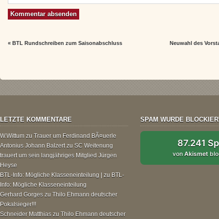
«
BTL Rundschreiben zum Saisonabschluss
Neuwahl des Vors
LETZTE KOMMENTARE
SPAM WURDE BLOCKIER
W.Wittum
zu
Trauer um Ferdinand BÃ¤uerle
87.241 S
Antonius Johann Balzert
zu
SC Weitenung
von
Akismet
blo
trauert um sein langjähriges Mitglied Jürgen
Heyse
BTL-Info: Mögliche Klasseneinteilung |
zu
BTL-
Info: Mögliche Klasseneinteilung
Gerhard Gorges
zu
Thilo Ehmann deutscher
Pokalsieger!!!
Schneider Matthias
zu
Thilo Ehmann deutscher