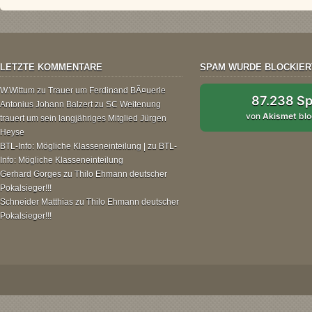
LETZTE KOMMENTARE
SPAM WURDE BLOCKIER
W.Wittum
zu
Trauer um Ferdinand BÃ¤uerle
87.238 S
Antonius Johann Balzert
zu
SC Weitenung
von
Akismet
blo
trauert um sein langjähriges Mitglied Jürgen
Heyse
BTL-Info: Mögliche Klasseneinteilung |
zu
BTL-
Info: Mögliche Klasseneinteilung
Gerhard Gorges
zu
Thilo Ehmann deutscher
Pokalsieger!!!
Schneider Matthias
zu
Thilo Ehmann deutscher
Pokalsieger!!!