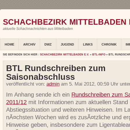
SCHACHBEZIRK MITTELBADEN E
aktuelle Schachnachrichten aus Mittelbaden
HOME
ARCHIV
DWZ
JUGEND
LINKS
CHRONIK
IM
SIE BEFINDEN SICH HIER :
SCHACHBEZIRK MITTELBADEN E.V.
»
BTL-INFO
» BTL RUNDSCH
BTL Rundschreiben zum
Saisonabschluss
veröffentlicht von:
admin
am 5. Mai 2012, 00:59 Uhr unte
Im Anhang sende ich ein
Rundschreiben zum Sa
2011/12
mit Informationen zum aktuellen Stand 
Abstiegssituation und weiteren Hinweisen. Im L
nÃ¤chsten Wochen wird es zusÃ¤tzliche und e
Hinweise geben, insbesondere zum Ligentablea