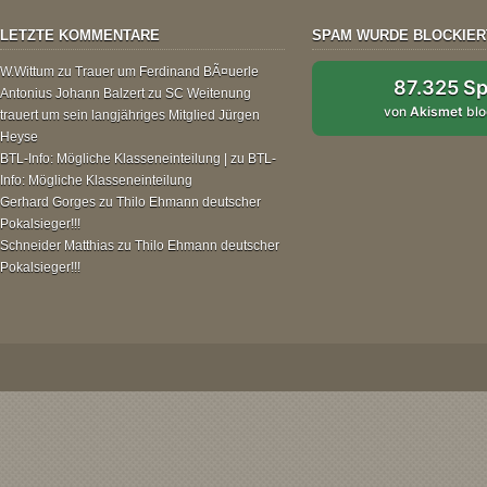
LETZTE KOMMENTARE
SPAM WURDE BLOCKIER
W.Wittum
zu
Trauer um Ferdinand BÃ¤uerle
87.325 S
Antonius Johann Balzert
zu
SC Weitenung
von
Akismet
blo
trauert um sein langjähriges Mitglied Jürgen
Heyse
BTL-Info: Mögliche Klasseneinteilung |
zu
BTL-
Info: Mögliche Klasseneinteilung
Gerhard Gorges
zu
Thilo Ehmann deutscher
Pokalsieger!!!
Schneider Matthias
zu
Thilo Ehmann deutscher
Pokalsieger!!!