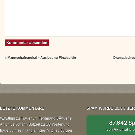
«
Mannschaftspokal – Auslosung Finalspiele
Dramatisches
LETZTE KOMMENTARE
SPAM WURDE BLOCKIER
W.Wittum
zu
Trauer um Ferdinand BÃ¤uerle
87.642 S
Antonius Johann Balzert
zu
SC Weitenung
von
Akismet
blo
trauert um sein langjähriges Mitglied Jürgen