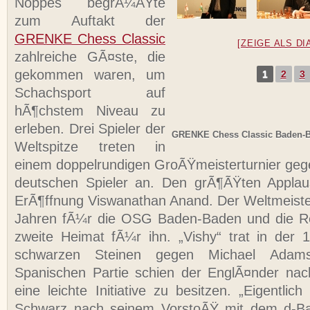
Noppes begrÃ¼ÃŸte
zum Auftakt der
GRENKE Chess Classic
[ZEIGE ALS D
zahlreiche GÃ¤ste, die
gekommen waren, um
1
2
3
Schachsport auf
hÃ¶chstem Niveau zu
erleben. Drei Spieler der
GRENKE Chess Classic Baden-
Weltspitze treten in
einem doppelrundigen GroÃŸmeisterturnier gege
deutschen Spieler an. Den grÃ¶ÃŸten Appla
ErÃ¶ffnung Viswanathan Anand. Der Weltmeister 
Jahren fÃ¼r die OSG Baden-Baden und die Reg
zweite Heimat fÃ¼r ihn. „Vishy“ trat in der
schwarzen Steinen gegen Michael Adam
Spanischen Partie schien der EnglÃ¤nder nac
eine leichte Initiative zu besitzen. „Eigentlic
Schwarz nach seinem VorstoÃŸ mit dem d-Ba