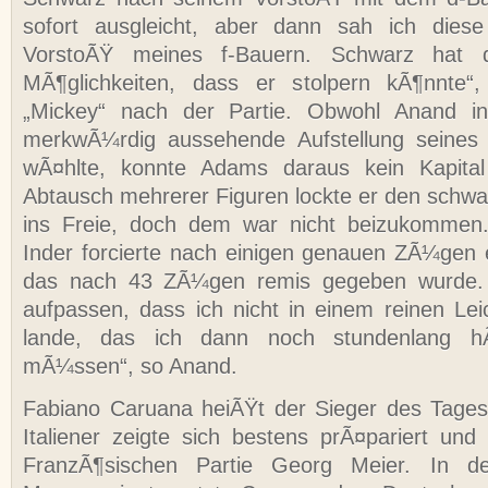
sofort ausgleicht, aber dann sah ich dies
VorstoÃŸ meines f-Bauern.
Schwarz hat 
MÃ¶glichkeiten, dass er stolpern kÃ¶nnte“
„Mickey“ nach der Partie. Obwohl Anand in
merkwÃ¼rdig aussehende Aufstellung seine
wÃ¤hlte, konnte Adams daraus kein Kapital
Abtausch mehrerer Figuren lockte er den schw
ins Freie, doch dem war nicht beizukommen.
Inder forcierte nach einigen genauen ZÃ¼gen 
das nach 43 ZÃ¼gen remis gegeben wurde. 
aufpassen, dass ich nicht in einem reinen Leic
lande, das ich dann noch stundenlang hÃ¤
mÃ¼ssen“, so Anand.
Fabiano Caruana heiÃŸt der Sieger des Tages
Italiener zeigte sich bestens prÃ¤pariert und 
FranzÃ¶sischen Partie Georg Meier. In d