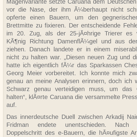
Magenvariante setzte Caruana dem Deutschen
vor die Nase, der ihm Ã¼berhaupt nicht sc
opferte einen Bauern, um den gegnerische
Brettmitte zu fixieren. Der entscheidende Feh
im 20. Zug, als der 25-jÃ¤hrige Trierer es 
KÃ¶nig Richtung DamenflÃ¼gel und aus de
ziehen. Danach landete er in einem miserabl
nicht zu halten war. „Diesen neuen Zug und d
hatte ich eigentlich fÃ¼r das Sparkassen Ch
Georg Meier vorbereitet. Ich konnte mich zw
genau an meine Analysen erinnern, doch ich 
Schwarz genau verteidigen muss, um das G
halten“, klÃ¤rte Caruana die versammelte Press
auf.
Das innerdeutsche Duell zwischen Arkadij Nai
Fridman endete unentschieden. Nach 
Doppelschritt des e-Bauern, die hÃ¤ufigste 