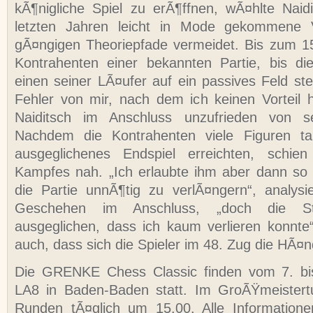
kÃ¶nigliche Spiel zu erÃ¶ffnen, wÃ¤hlte Naid
letzten Jahren leicht in Mode gekommene V
gÃ¤ngigen Theoriepfade vermeidet. Bis zum 15
Kontrahenten einer bekannten Partie, bis di
einen seiner LÃ¤ufer auf ein passives Feld ste
Fehler von mir, nach dem ich keinen Vorteil h
Naiditsch im Anschluss unzufrieden von se
Nachdem die Kontrahenten viele Figuren ta
ausgeglichenes Endspiel erreichten, schi
Kampfes nah. „Ich erlaubte ihm aber dann so 
die Partie unnÃ¶tig zu verlÃ¤ngern“, analys
Geschehen im Anschluss, „doch die S
ausgeglichen, dass ich kaum verlieren konnt
auch, dass sich die Spieler im 48. Zug die HÃ¤n
Die GRENKE Chess Classic finden vom 7. bi
LA8 in Baden-Baden statt. Im GroÃŸmeistertu
Runden tÃ¤glich um 15.00. Alle Information