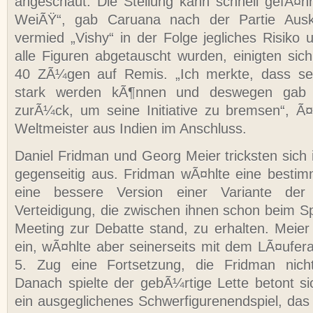
angeschaut. Die Stellung kann schnell gefÃ¤h
WeiÃŸ“, gab Caruana nach der Partie Aus
vermied „Vishy“ in der Folge jegliches Risiko
alle Figuren abgetauscht wurden, einigten sich
40 ZÃ¼gen auf Remis. „Ich merkte, dass se
stark werden kÃ¶nnen und deswegen gab 
zurÃ¼ck, um seine Initiative zu bremsen“, Ã
Weltmeister aus Indien im Anschluss.
Daniel Fridman und Georg Meier tricksten sich 
gegenseitig aus. Fridman wÃ¤hlte eine besti
eine bessere Version einer Variante der 
Verteidigung, die zwischen ihnen schon beim 
Meeting zur Debatte stand, zu erhalten. Meier 
ein, wÃ¤hlte aber seinerseits mit dem LÃ¤ufera
5. Zug eine Fortsetzung, die Fridman nicht
Danach spielte der gebÃ¼rtige Lette betont si
ein ausgeglichenes Schwerfigurenendspiel, das