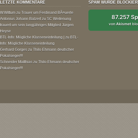
LETZTE KOMMENTARE
SPAM WURDE BLOCKIER
W.Wittum
zu
Trauer um Ferdinand BÃ¤uerle
87.257 S
Antonius Johann Balzert
zu
SC Weitenung
von
Akismet
blo
trauert um sein langjähriges Mitglied Jürgen
Heyse
BTL-Info: Mögliche Klasseneinteilung |
zu
BTL-
Info: Mögliche Klasseneinteilung
Gerhard Gorges
zu
Thilo Ehmann deutscher
Pokalsieger!!!
Schneider Matthias
zu
Thilo Ehmann deutscher
Pokalsieger!!!