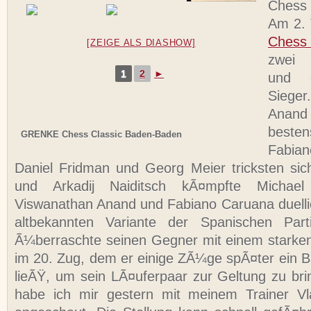
Chess 
Am 2.
Chess 
[ZEIGE ALS DIASHOW]
zwei P
1
2
►
und 
Siege
Anand
beste
GRENKE Chess Classic Baden-Baden
Fabia
Daniel Fridman und Georg Meier tricksten sic
und Arkadij Naiditsch kÃ¤mpfte Michael
Viswanathan Anand und Fabiano Caruana duellier
altbekannten Variante der Spanischen Parti
Ã¼berraschte seinen Gegner mit einem starke
im 20. Zug, dem er einige ZÃ¼ge spÃ¤ter ein B
lieÃŸ, um sein LÃ¤uferpaar zur Geltung zu bri
habe ich mir gestern mit meinem Trainer Vl