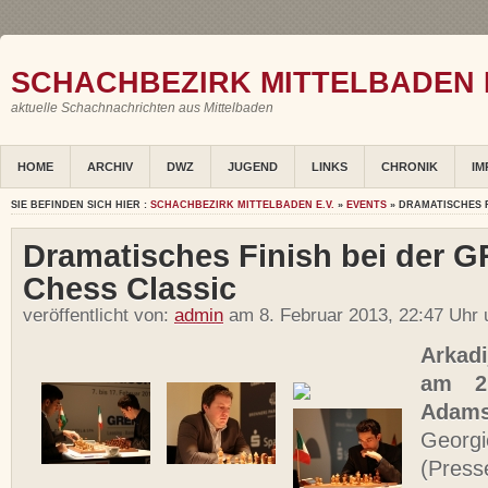
SCHACHBEZIRK MITTELBADEN E
aktuelle Schachnachrichten aus Mittelbaden
HOME
ARCHIV
DWZ
JUGEND
LINKS
CHRONIK
IM
SIE BEFINDEN SICH HIER :
SCHACHBEZIRK MITTELBADEN E.V.
»
EVENTS
» DRAMATISCHES F
Dramatisches Finish bei der
Chess Classic
veröffentlicht von:
admin
am 8. Februar 2013, 22:47 Uhr 
Arkadi
am 2
Adams
Georg
(Pres