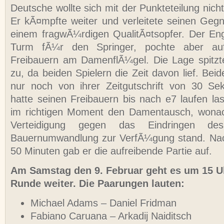
Deutsche wollte sich mit der Punkteteilung nich
Er kÃ¤mpfte weiter und verleitete seinen Geg
einem fragwÃ¼rdigen QualitÃ¤tsopfer. Der En
Turm fÃ¼r den Springer, pochte aber auf
Freibauern am DamenflÃ¼gel. Die Lage spitzt
zu, da beiden Spielern die Zeit davon lief. Be
nur noch von ihrer Zeitgutschrift von 30 Se
hatte seinen Freibauern bis nach e7 laufen las
im richtigen Moment den Damentausch, wonac
Verteidigung gegen das Eindringen d
Bauernumwandlung zur VerfÃ¼gung stand. Na
50 Minuten gab er die aufreibende Partie auf.
Am Samstag den 9. Februar geht es um 15 Uh
Runde weiter. Die Paarungen lauten:
Michael Adams – Daniel Fridman
Fabiano Caruana – Arkadij Naiditsch