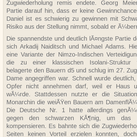
Zugwiederholung remis endete. Georg Meie
Partie darauf hin, dass er keine Gewinnchan
Daniel ist es schwierig zu gewinnen mit Schwa
Risiko aus der Stellung nimmt, sobald er Ã¼berr
Die spannendste und deutlich lÃ¤ngste Partie d
sich Arkadij Naiditsch und Michael Adams. Hie
eine Variante der Nimzo-Indischen Verteidigu
die zu einer klassischen Isolani-Struktur
belagerte den Bauern d5 und schlug im 27. Zug
Dame angegriffen war. Schnell wurde deutlic
Opfer nicht annehmen darf, weil er Haus u
wÃ¼rde. Stattdessen nutzte er die Situatio
Monarchin die weiÃŸen Bauern am DamenflÃ¼g
Die Deutsche Nr. 1 hatte allerdings genÃ¼
gegen den schwarzen KÃ¶nig, um das 
kompensieren. Es bahnte sich die Zugwiederho
Seiten keinen Vorteil erzielen konnten, doc