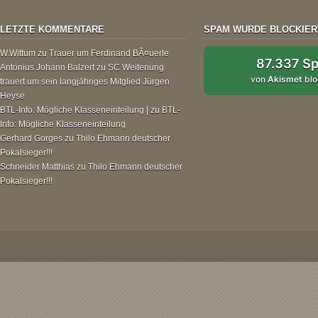
LETZTE KOMMENTARE
SPAM WURDE BLOCKIER
W.Wittum
zu
Trauer um Ferdinand BÃ¤uerle
87.337 S
Antonius Johann Balzert
zu
SC Weitenung
von
Akismet
blo
trauert um sein langjähriges Mitglied Jürgen
Heyse
BTL-Info: Mögliche Klasseneinteilung |
zu
BTL-
Info: Mögliche Klasseneinteilung
Gerhard Gorges
zu
Thilo Ehmann deutscher
Pokalsieger!!!
Schneider Matthias
zu
Thilo Ehmann deutscher
Pokalsieger!!!