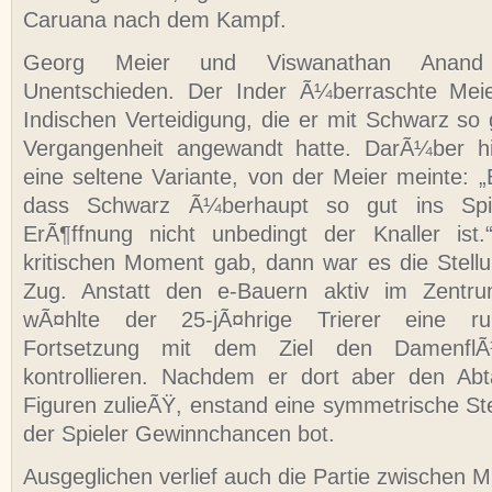
Caruana nach dem Kampf.
Georg Meier und Viswanathan Anand 
Unentschieden. Der Inder Ã¼berraschte Mei
Indischen Verteidigung, die er mit Schwarz so 
Vergangenheit angewandt hatte. DarÃ¼ber h
eine seltene Variante, von der Meier meinte: „E
dass Schwarz Ã¼berhaupt so gut ins Spi
ErÃ¶ffnung nicht unbedingt der Knaller ist.
kritischen Moment gab, dann war es die Stel
Zug. Anstatt den e-Bauern aktiv im Zentru
wÃ¤hlte der 25-jÃ¤hrige Trierer eine ruhi
Fortsetzung mit dem Ziel den DamenflÃ
kontrollieren. Nachdem er dort aber den Abt
Figuren zulieÃŸ, enstand eine symmetrische Ste
der Spieler Gewinnchancen bot.
Ausgeglichen verlief auch die Partie zwischen 