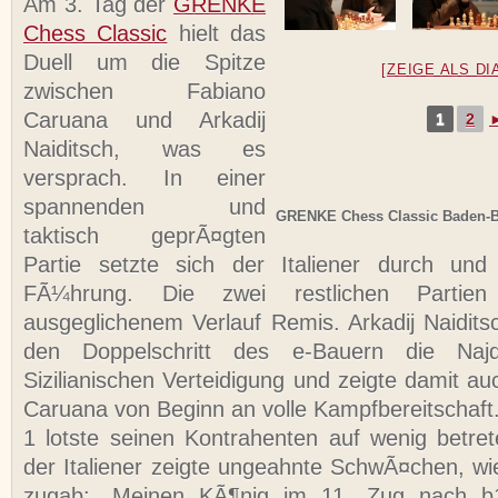
Am 3. Tag der
GRENKE
Chess Classic
hielt das
Duell um die Spitze
[ZEIGE ALS D
zwischen Fabiano
Caruana und Arkadij
1
2
Naiditsch, was es
versprach. In einer
spannenden und
GRENKE Chess Classic Baden-
taktisch geprÃ¤gten
Partie setzte sich der Italiener durch un
FÃ¼hrung. Die zwei restlichen Partie
ausgeglichenem Verlauf Remis. Arkadij Naidit
den Doppelschritt des e-Bauern die Najdo
Sizilianischen Verteidigung und zeigte damit a
Caruana von Beginn an volle Kampfbereitschaft.
1 lotste seinen Kontrahenten auf wenig betr
der Italiener zeigte ungeahnte SchwÃ¤chen, wi
zugab:
„Meinen KÃ¶nig im 11. Zug nach b1