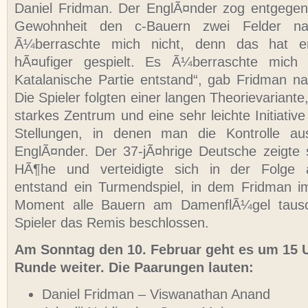
Daniel Fridman. Der EnglÃ¤nder zog entgegen
Gewohnheit den c-Bauern zwei Felder na
Ã¼berraschte mich nicht, denn das hat er 
hÃ¤ufiger gespielt. Es Ã¼berraschte mich 
Katalanische Partie entstand“, gab Fridman na
Die Spieler folgten einer langen Theorievariante
starkes Zentrum und eine sehr leichte Initiati
Stellungen, in denen man die Kontrolle a
EnglÃ¤nder. Der 37-jÃ¤hrige Deutsche zeigte 
HÃ¶he und verteidigte sich in der Folge
entstand ein Turmendspiel, in dem Fridman i
Moment alle Bauern am DamenflÃ¼gel tausc
Spieler das Remis beschlossen.
Am Sonntag den 10. Februar geht es um 15 U
Runde weiter. Die Paarungen lauten:
Daniel Fridman – Viswanathan Anand