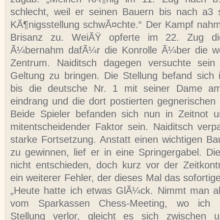
schlecht, weil er seinen Bauern bis nach a3
KÃ¶nigsstellung schwÃ¤chte.“ Der Kampf nahm 
Brisanz zu. WeiÃŸ opferte im 22. Zug di
Ã¼bernahm dafÃ¼r die Konrolle Ã¼ber die w
Zentrum. Naiditsch dagegen versuchte sein
Geltung zu bringen. Die Stellung befand sich 
bis die deutsche Nr. 1 mit seiner Dame am
eindrang und die dort postierten gegnerischen
Beide Spieler befanden sich nun in Zeitnot u
mitentscheidender Faktor sein. Naiditsch verp
starke Fortsetzung. Anstatt einen wichtigen Ba
zu gewinnen, lief er in eine Springergabel. Di
nicht entschieden, doch kurz vor der Zeitkontr
ein weiterer Fehler, der dieses Mal das soforti
„Heute hatte ich etwas GlÃ¼ck. Nimmt man ab
vom Sparkassen Chess-Meeting, wo ich 
Stellung verlor, gleicht es sich zwischen 