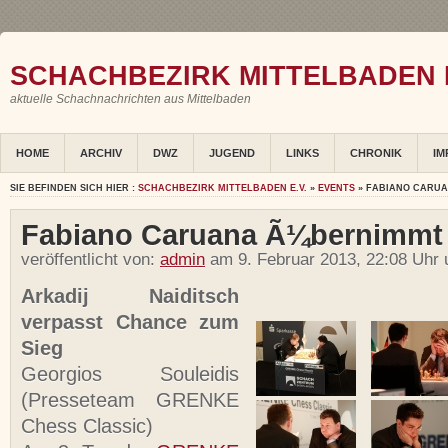
SCHACHBEZIRK MITTELBADEN E
aktuelle Schachnachrichten aus Mittelbaden
HOME
ARCHIV
DWZ
JUGEND
LINKS
CHRONIK
IM
SIE BEFINDEN SICH HIER :
SCHACHBEZIRK MITTELBADEN E.V.
»
EVENTS
» FABIANO CARU
Fabiano Caruana Ã¼bernimm
veröffentlicht von:
admin
am 9. Februar 2013, 22:08 Uhr 
Arkadij Naiditsch
verpasst Chance zum
Sieg
Georgios Souleidis
(Presseteam GRENKE
Chess Classic)