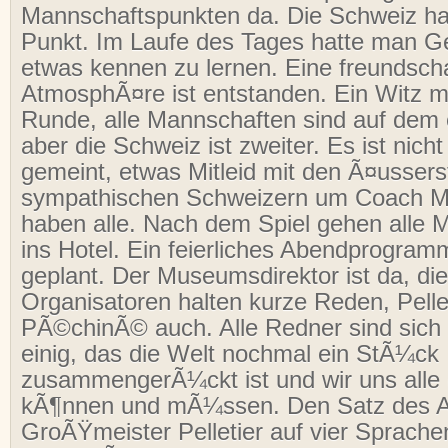
Mannschaftspunkten da. Die Schweiz ha
Punkt. Im Laufe des Tages hatte man Ge
etwas kennen zu lernen. Eine freundschaf
AtmosphÃ¤re ist entstanden. Ein Witz m
Runde, alle Mannschaften sind auf dem e
aber die Schweiz ist zweiter. Es ist nich
gemeint, etwas Mitleid mit den Ã¤ussers
sympathischen Schweizern um Coach 
haben alle. Nach dem Spiel gehen alle 
ins Hotel. Ein feierliches Abendprogramm
geplant. Der Museumsdirektor ist da, die
Organisatoren halten kurze Reden, Pelle
PÃ©chinÃ© auch. Alle Redner sind sic
einig, das die Welt nochmal ein StÃ¼ck
zusammengerÃ¼ckt ist und wir uns alle 
kÃ¶nnen und mÃ¼ssen. Den Satz des A
GroÃŸmeister Pelletier auf vier Sprach