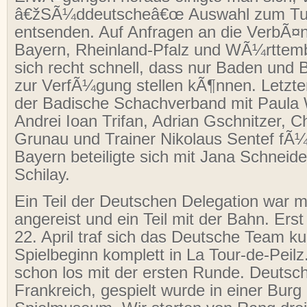
â€žSÃ¼ddeutscheâ€œ Auswahl zum Tur
entsenden. Auf Anfragen an die VerbÃ¤
Bayern, Rheinland-Pfalz und WÃ¼rttemb
sich recht schnell, dass nur Baden und 
zur VerfÃ¼gung stellen kÃ¶nnen. Letztend
der Badische Schachverband mit Paula 
Andrei Ioan Trifan, Adrian Gschnitzer, C
Grunau und Trainer Nikolaus Sentef fÃ¼
Bayern beteiligte sich mit Jana Schneid
Schilay.
Ein Teil der Deutschen Delegation war 
angereist und ein Teil mit der Bahn. Er
22. April traf sich das Deutsche Team ku
Spielbeginn komplett in La Tour-de-Peilz
schon los mit der ersten Runde. Deutsc
Frankreich, gespielt wurde in einer Bur