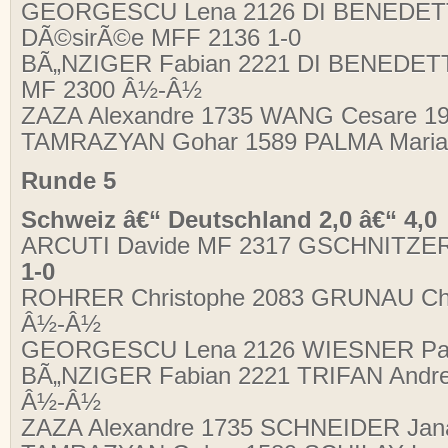
GEORGESCU Lena 2126 DI BENEDE
DÃ©sirÃ©e MFF 2136
1-0
BÃ„NZIGER Fabian 2221 DI BENEDET
MF 2300 Â½-Â½
ZAZA Alexandre 1735 WANG Cesare 1
TAMRAZYAN Gohar 1589 PALMA Maria
Runde 5
Schweiz â€“ Deutschland 2,0 â€“ 4,0
ARCUTI Davide MF 2317 GSCHNITZER 
1-0
ROHRER Christophe 2083 GRUNAU Chr
Â½-Â½
GEORGESCU Lena 2126 WIESNER Pa
BÃ„NZIGER Fabian 2221 TRIFAN Andrei
Â½-Â½
ZAZA Alexandre 1735 SCHNEIDER Jan