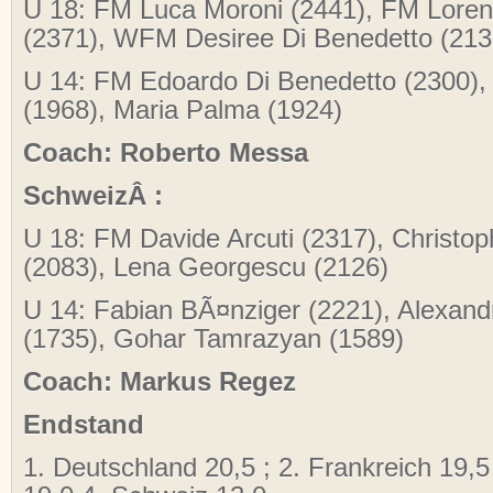
U 18: FM Luca Moroni (2441), FM Loren
(2371), WFM Desiree Di Benedetto (213
U 14: FM Edoardo Di Benedetto (2300)
(1968), Maria Palma (1924)
Coach: Roberto Messa
SchweizÂ :
U 18: FM Davide Arcuti (2317), Christo
(2083), Lena Georgescu (2126)
U 14: Fabian BÃ¤nziger (2221), Alexan
(1735), Gohar Tamrazyan (1589)
Coach: Markus Regez
Endstand
1. Deutschland 20,5 ; 2. Frankreich 19,5 ;