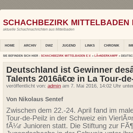
SCHACHBEZIRK MITTELBADEN E
aktuelle Schachnachrichten aus Mittelbaden
HOME
ARCHIV
DWZ
JUGEND
LINKS
CHRONIK
IM
SIE BEFINDEN SICH HIER :
SCHACHBEZIRK MITTELBADEN E.V.
»
LÃ¤NDERKAMPF
» DEUTSC
Deutschland ist Gewinner de
Talents 2016â€œ in La Tour-de-
veröffentlicht von:
admin
am 7. Mai 2016, 14:02 Uhr unte
Von Nikolaus Sentef
Zwischen dem 22.-24. April fand im mal
Tour-de-Peilz in der Schweiz
ein
VierlÃ¤
fÃ¼r
Junioren
statt. Die Stiftung zur F