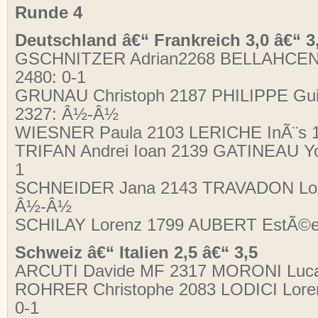
Runde 4
Deutschland â€“ Frankreich 3,0 â€“ 3
GSCHNITZER Adrian2268 BELLAHCENE
2480:
0-1
GRUNAU Christoph 2187 PHILIPPE Gui
2327: Â½-Â½
WIESNER Paula 2103 LERICHE InÃ¨s 
TRIFAN Andrei Ioan 2139 GATINEAU Y
1
SCHNEIDER Jana 2143 TRAVADON LoÃ
Â½-Â½
SCHILAY Lorenz 1799 AUBERT EstÃ©e
Schweiz â€“ Italien 2,5 â€“ 3,5
ARCUTI Davide MF 2317 MORONI Luc
ROHRER Christophe 2083 LODICI Lore
0-1