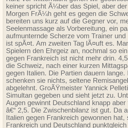
keiner spricht Ã¼ber das Spiel, aber der 
Morgen FrÃ¼h geht es gegen die Schwei
bereiten uns kurz auf die Gegner vor, m
Seelenmassage als Vorbereitung, ein pa
aufmunternde Scherze vom Trainer und a
ist spÃ¤t. Am zweiten Tag lÃ¤uft es. Ma
Spielern den Ehrgeiz an, nochmal so ei
gegen Frankreich ist nicht mehr drin. 4,
die Schweiz, nach einer kurzen Mittags
gegen Italien. Die Partien dauern lange. 
schenken sie nichts, seltene Remisang
abgelehnt. GroÃŸmeister Yannick Pelleti
Simultan gegeben und sieht jetzt zu. Un
Augen gewinnt Deutschland knapp aber v
â€“ 2,5. Die Zwischenbilanz ist gut. Da
Italien gegen Frankreich gewonnen hat, s
Frankreich und Deutschland punktgleich 