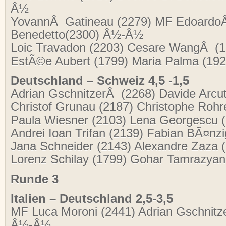
Â½
YovannÂ Gatineau (2279) MF EdoardoÂ
Benedetto(2300) Â½-Â½
Loic Travadon (2203) Cesare WangÂ (
EstÃ©e Aubert (1799) Maria Palma (19
Deutschland – Schweiz 4,5 -1,5
Adrian GschnitzerÂ (2268) Davide Arcut
Christof Grunau (2187) Christophe Rohr
Paula Wiesner (2103) Lena Georgescu 
Andrei Ioan Trifan (2139) Fabian BÃ¤nz
Jana Schneider (2143) Alexandre Zaza
Lorenz Schilay (1799) Gohar Tamrazya
Runde 3
Italien – Deutschland 2,5-3,5
MF Luca Moroni (2441) Adrian Gschnitz
Â½-Â½