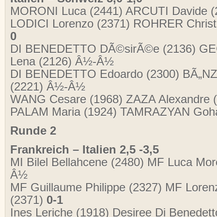
MORONI Luca (2441) ARCUTI Davide (
LODICI Lorenzo (2371) ROHRER Christ
0
DI BENEDETTO DÃ©sirÃ©e (2136) 
Lena (2126) Â½-Â½
DI BENEDETTO Edoardo (2300) BÃ„NZ
(2221) Â½-Â½
WANG Cesare (1968) ZAZA Alexandre 
PALAM Maria (1924) TAMRAZYAN Goha
Runde 2
Frankreich – Italien 2,5 -3,5
MI Bilel Bellahcene (2480) MF Luca Mor
Â½
MF Guillaume Philippe (2327) MF Lorenz
(2371)
0-1
Ines Leriche (1918) Desiree Di Benedet