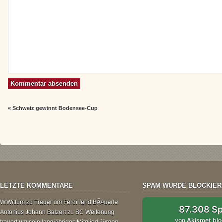
«
Schweiz gewinnt Bodensee-Cup
LETZTE KOMMENTARE
SPAM WURDE BLOCKIER
W.Wittum
zu
Trauer um Ferdinand BÃ¤uerle
87.308 S
Antonius Johann Balzert
zu
SC Weitenung
von
Akismet
blo
trauert um sein langjähriges Mitglied Jürgen