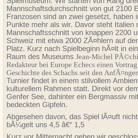
Spielmuseum. Wir starten von Rang drei
Mannschaftsdurchschnitt von gut 2100 
Franzosen sind an zwei gesetzt, haben i
Punkte mehr als wir. Davor steht Italien
Mannschaftsschnitt von knappen 2200 
Schweiz mit etwa 2000 ZÃ¤hlern auf de
Platz. Kurz nach Spielbeginn hÃ¤lt in e
Raum des Museums
Jean-Michel PÃ©ch
Redakteur bei Europe Echecs einen Vortra
Geschichte des Schachs seit den AnfÃ¤ngen
Turnier findet in einem stilvollem Ambien
kulturellem Rahmen statt. Direkt vor de
Genfer See, dahinter ein Bergmassiv mi
bedeckten Gipfeln.
Abgesehen davon, das Spiel lÃ¤uft nicht
bÃ¼gelt uns 4,5 â€“ 1,5
Kurz vor Mitternacht gehen wir geschlo