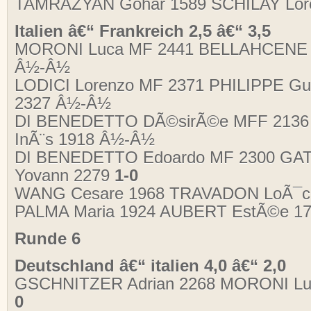
TAMRAZYAN Gohar 1589 SCHILAY Lor
Italien â€“ Frankreich 2,5 â€“ 3,5
MORONI Luca MF 2441 BELLAHCENE Bi
Â½-Â½
LODICI Lorenzo MF 2371 PHILIPPE Gu
2327 Â½-Â½
DI BENEDETTO DÃ©sirÃ©e MFF 2136
InÃ¨s 1918 Â½-Â½
DI BENEDETTO Edoardo MF 2300 GA
Yovann 2279
1-0
WANG Cesare 1968 TRAVADON LoÃ¯c
PALMA Maria 1924 AUBERT EstÃ©e 1
Runde 6
Deutschland â€“ italien 4,0 â€“ 2,0
GSCHNITZER Adrian 2268 MORONI L
0