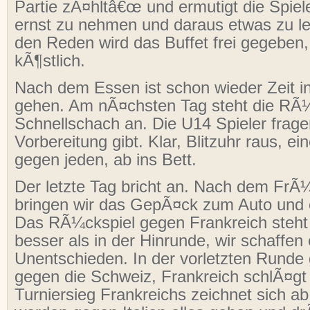
Partie zÃ¤hltâ€œ und ermutigt die Spiele
ernst zu nehmen und daraus etwas zu l
den Reden wird das Buffet frei gegeben,
kÃ¶stlich.
Nach dem Essen ist schon wieder Zeit in
gehen. Am nÃ¤chsten Tag steht die RÃ
Schnellschach an. Die U14 Spieler frage
Vorbereitung gibt. Klar, Blitzuhr raus, ein
gegen jeden, ab ins Bett.
Der letzte Tag bricht an. Nach dem Fr
bringen wir das GepÃ¤ck zum Auto und 
Das RÃ¼ckspiel gegen Frankreich steht 
besser als in der Hinrunde, wir schaffen 
Unentschieden. In der vorletzten Runde
gegen die Schweiz, Frankreich schlÃ¤gt I
Turniersieg Frankreichs zeichnet sich ab