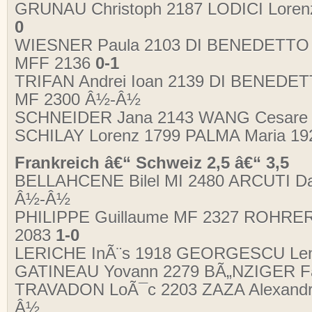
GRUNAU Christoph 2187
LODICI Lore
0
WIESNER Paula 2103 DI BENEDETTO
MFF 2136
0-1
TRIFAN Andrei Ioan 2139 DI BENEDE
MF 2300 Â½-Â½
SCHNEIDER Jana 2143 WANG Cesare
SCHILAY Lorenz 1799 PALMA Maria 1
Frankreich â€“ Schweiz 2,5 â€“ 3,5
BELLAHCENE Bilel MI 2480 ARCUTI Da
Â½-Â½
PHILIPPE Guillaume MF 2327 ROHRER
2083
1-0
LERICHE InÃ¨s 1918 GEORGESCU Le
GATINEAU Yovann 2279 BÃ„NZIGER F
TRAVADON LoÃ¯c 2203 ZAZA Alexandr
Â½