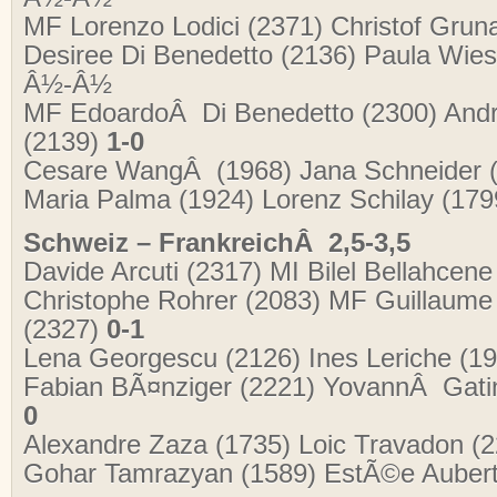
MF Lorenzo Lodici (2371) Christof Grun
Desiree Di Benedetto (2136) Paula Wies
Â½-Â½
MF EdoardoÂ Di Benedetto (2300) Andre
(2139)
1-0
Cesare WangÂ (1968) Jana Schneider 
Maria Palma (1924) Lorenz Schilay (1
Schweiz – FrankreichÂ 2,5-3,5
Davide Arcuti (2317) MI Bilel Bellahcen
Christophe Rohrer (2083) MF Guillaume 
(2327)
0-1
Lena Georgescu (2126) Ines Leriche (1
Fabian BÃ¤nziger (2221) YovannÂ Gati
0
Alexandre Zaza (1735) Loic Travadon 
Gohar Tamrazyan (1589) EstÃ©e Auber