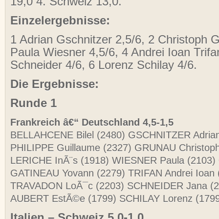
19,0 4. Schweiz 13,0.
Einzelergebnisse:
1 Adrian Gschnitzer 2,5/6, 2 Christoph G
Paula Wiesner 4,5/6, 4 Andrei Ioan Trifa
Schneider 4/6, 6 Lorenz Schilay 4/6.
Die Ergebnisse:
Runde 1
Frankreich â€“ Deutschland 4,5-1,5
BELLAHCENE Bilel (2480) GSCHNITZER Adria
PHILIPPE Guillaume (2327) GRUNAU Christop
LERICHE InÃ¨s (1918) WIESNER Paula (2103)
GATINEAU Yovann (2279) TRIFAN Andrei Ioan 
TRAVADON LoÃ¯c (2203) SCHNEIDER Jana (
AUBERT EstÃ©e (1799) SCHILAY Lorenz (179
Italien – Schweiz 5,0-1,0