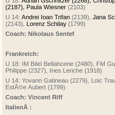
U 18:
Adrian Gschnitzer (2268), Christ
(2187),
Paula Wiesner
(2103)
U 14:
Andrei Ioan Trifan
(2139),
Jana Sc
(2143),
Lorenz Schilay
(1799)
Coach: Nikolaus Sentef
Frankreich:
U 18: IM Bilel Bellahcene (2480), FM Gu
Philippe (2327), Ines Leriche (1918)
U 14: Yovann Gatineau (2279), Loic Tra
EstÃ©e Aubert (1799)
Coach: Vincent Riff
ItalienÂ :