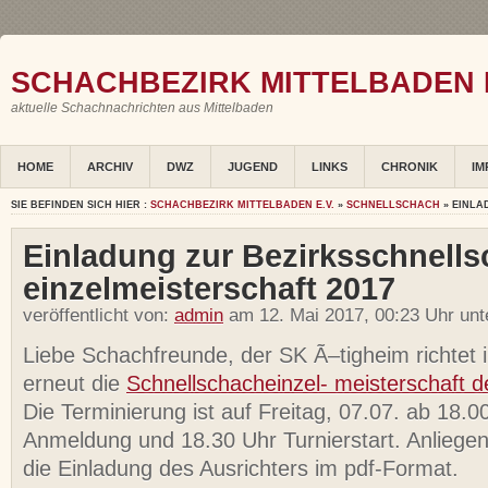
SCHACHBEZIRK MITTELBADEN E
aktuelle Schachnachrichten aus Mittelbaden
HOME
ARCHIV
DWZ
JUGEND
LINKS
CHRONIK
IM
SIE BEFINDEN SICH HIER :
SCHACHBEZIRK MITTELBADEN E.V.
»
SCHNELLSCHACH
» EINLA
Einladung zur Bezirksschnells
einzelmeisterschaft 2017
veröffentlicht von:
admin
am 12. Mai 2017, 00:23 Uhr un
Liebe Schachfreunde, der SK Ã–tigheim richtet 
erneut die
Schnellschacheinzel- meisterschaft d
Die Terminierung ist auf Freitag, 07.07. ab 18.0
Anmeldung und 18.30 Uhr Turnierstart. Anliegen
die Einladung des Ausrichters im pdf-Format.