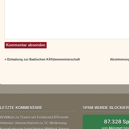
«
Einladung zur Badischen KÃ¶demmeisterschaft
Abstimmung 
LETZTE KOMMENTARE
SPAM WURDE BLOCKIER
W.Wittum
zu
Trauer um Ferdinand BÃ¤uerle
87.328 S
Antonius Johann Balzert
zu
SC Weitenung
von
Akismet
blo
trauert um sein langjähriges Mitglied Jürgen