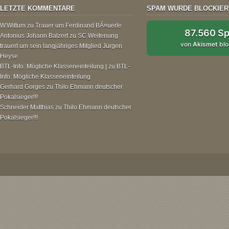
LETZTE KOMMENTARE
SPAM WURDE BLOCKIER
W.Wittum
zu
Trauer um Ferdinand BÃ¤uerle
87.560 S
Antonius Johann Balzert
zu
SC Weitenung
von
Akismet
blo
trauert um sein langjähriges Mitglied Jürgen
Heyse
BTL-Info: Mögliche Klasseneinteilung |
zu
BTL-
Info: Mögliche Klasseneinteilung
Gerhard Gorges
zu
Thilo Ehmann deutscher
Pokalsieger!!!
Schneider Matthias
zu
Thilo Ehmann deutscher
Pokalsieger!!!