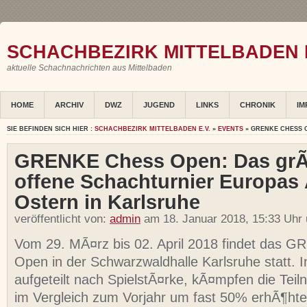
SCHACHBEZIRK MITTELBADEN E
aktuelle Schachnachrichten aus Mittelbaden
HOME
ARCHIV
DWZ
JUGEND
LINKS
CHRONIK
IM
SIE BEFINDEN SICH HIER :
SCHACHBEZIRK MITTELBADEN E.V.
»
EVENTS
» GRENKE CHESS 
GRENKE Chess Open: Das gr
offene Schachturnier Europas
Ostern in Karlsruhe
veröffentlicht von:
admin
am 18. Januar 2018, 15:33 Uhr
Vom 29. MÃ¤rz bis 02. April 2018 findet das 
Open in der Schwarzwaldhalle Karlsruhe statt. I
aufgeteilt nach SpielstÃ¤rke, kÃ¤mpfen die Tei
im Vergleich zum Vorjahr um fast 50% erhÃ¶hte