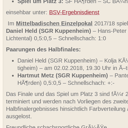
Spiel um Platz 3:
SF HÃ¶rden – SC BÃ¼hl
einsehbar unter:
BSV-Ergebnisdienst
Im
Mittelbadischen Einzelpokal
2017/18 spiel
Daniel Held (SGR Kuppenheim)
– Hans-Peter
Lichtental) 0,5:0,5 – Schnellschach: 1:0
Paarungen des Halbfinales:
Daniel Held (SGR Kuppenheim) – Kolja K
tigheim) – am 02.02.2018, 19.30 Uhr in Ã–
Hartmut Metz (SGR Kuppenheim)
– Pante
HÃ¶rden) 0,5:0,5 – Schnellschach: +:-
Das Finale und das Spiel um Platz 3 sind fÃ¼r 
terminiert und werden nach Vorliegen des zweit
Halbfinalergebnisses hinsichtlich Farbverteilung
ausgelost.
Freundliche schachsportliche GrÃ¼ÃŸe