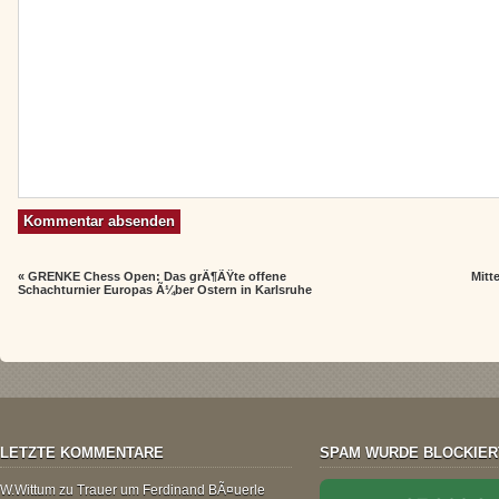
«
GRENKE Chess Open: Das grÃ¶ÃŸte offene
Mitt
Schachturnier Europas Ã¼ber Ostern in Karlsruhe
LETZTE KOMMENTARE
SPAM WURDE BLOCKIER
W.Wittum
zu
Trauer um Ferdinand BÃ¤uerle