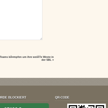
 Teams kÃ¤mpfen um ihre weiÃŸe Weste in
der SBL
»
RDE BLOCKIERT
QR-CODE