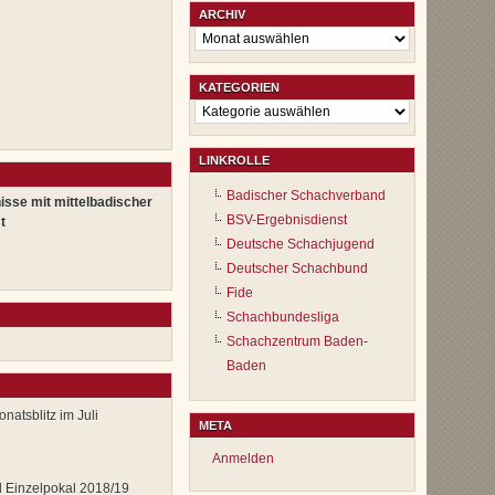
ARCHIV
Archiv
KATEGORIEN
Kategorien
LINKROLLE
Badischer Schachverband
isse mit mittelbadischer
BSV-Ergebnisdienst
t
Deutsche Schachjugend
Deutscher Schachbund
Fide
Schachbundesliga
Schachzentrum Baden-
Baden
natsblitz im Juli
META
Anmelden
 Einzelpokal 2018/19