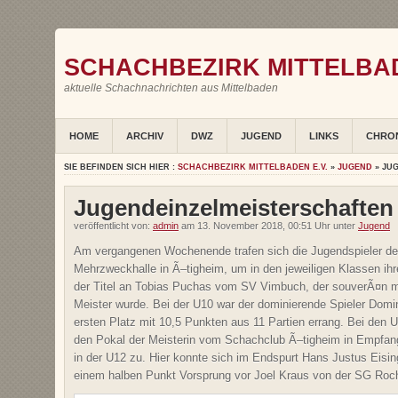
SCHACHBEZIRK MITTELBAD
aktuelle Schachnachrichten aus Mittelbaden
HOME
ARCHIV
DWZ
JUGEND
LINKS
CHRO
SIE BEFINDEN SICH HIER :
SCHACHBEZIRK MITTELBADEN E.V.
»
JUGEND
» JU
Jugendeinzelmeisterschaften
veröffentlicht von:
admin
am 13. November 2018, 00:51 Uhr unter
Jugend
Am vergangenen Wochenende trafen sich die Jugendspieler des
Mehrzweckhalle in Ã–tigheim, um in den jeweiligen Klassen ihre
der Titel an Tobias Puchas vom SV Vimbuch, der souverÃ¤n m
Meister wurde. Bei der U10 war der dominierende Spieler Dom
ersten Platz mit 10,5 Punkten aus 11 Partien errang. Bei de
den Pokal der Meisterin vom Schachclub Ã–tigheim in Empfa
in der U12 zu. Hier konnte sich im Endspurt Hans Justus Eis
einem halben Punkt Vorsprung vor Joel Kraus von der SG Ro