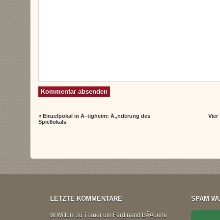
«
Einzelpokal in Ã–tigheim: Ã„nderung des
Vier
Spiellokals
LETZTE KOMMENTARE
SPAM WU
W.Wittum
zu
Trauer um Ferdinand BÃ¤uerle