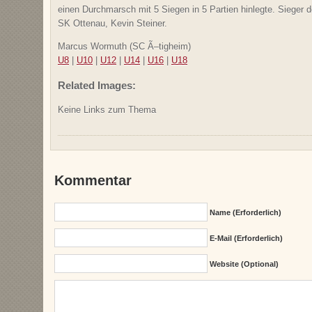
einen Durchmarsch mit 5 Siegen in 5 Partien hinlegte. Sieger d
SK Ottenau, Kevin Steiner.
Marcus Wormuth (SC Ã–tigheim)
U8
|
U10
|
U12
|
U14
|
U16
|
U18
Related Images:
Keine Links zum Thema
Kommentar
Name (erforderlich)
E-Mail (erforderlich)
Website (Optional)