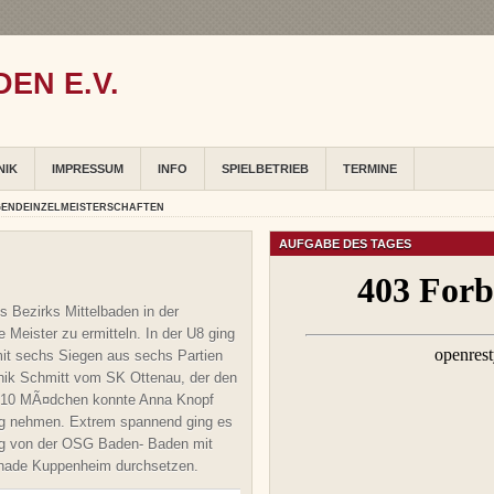
EN E.V.
NIK
IMPRESSUM
INFO
SPIELBETRIEB
TERMINE
GENDEINZELMEISTERSCHAFTEN
AUFGABE DES TAGES
 Bezirks Mittelbaden in der
 Meister zu ermitteln. In der U8 ging
it sechs Siegen aus sechs Partien
inik Schmitt vom SK Ottenau, der den
n U10 MÃ¤dchen konnte Anna Knopf
ng nehmen. Extrem spannend ging es
ing von der OSG Baden- Baden mit
chade Kuppenheim durchsetzen.