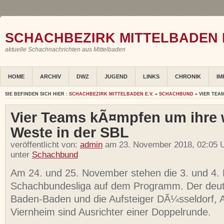
SCHACHBEZIRK MITTELBADEN E
aktuelle Schachnachrichten aus Mittelbaden
HOME
ARCHIV
DWZ
JUGEND
LINKS
CHRONIK
IM
SIE BEFINDEN SICH HIER :
SCHACHBEZIRK MITTELBADEN E.V.
»
SCHACHBUND
» VIER TEA
Vier Teams kÃ¤mpfen um ihre
Weste in der SBL
veröffentlicht von:
admin
am 23. November 2018, 02:05 
unter
Schachbund
Am 24. und 25. November stehen die 3. und 4.
Schachbundesliga auf dem Programm. Der deut
Baden-Baden und die Aufsteiger DÃ¼sseldorf, 
Viernheim sind Ausrichter einer Doppelrunde.