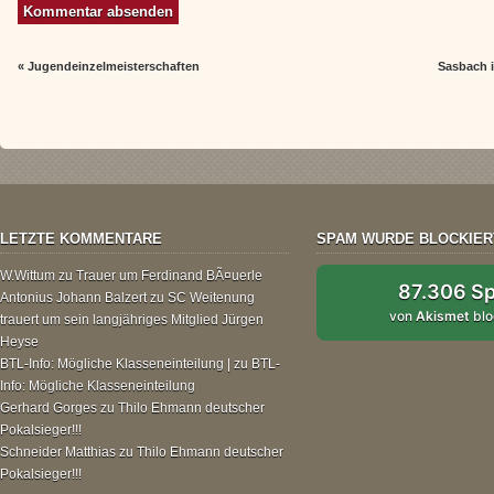
«
Jugendeinzelmeisterschaften
Sasbach i
LETZTE KOMMENTARE
SPAM WURDE BLOCKIER
W.Wittum
zu
Trauer um Ferdinand BÃ¤uerle
87.306 S
Antonius Johann Balzert
zu
SC Weitenung
von
Akismet
blo
trauert um sein langjähriges Mitglied Jürgen
Heyse
BTL-Info: Mögliche Klasseneinteilung |
zu
BTL-
Info: Mögliche Klasseneinteilung
Gerhard Gorges
zu
Thilo Ehmann deutscher
Pokalsieger!!!
Schneider Matthias
zu
Thilo Ehmann deutscher
Pokalsieger!!!