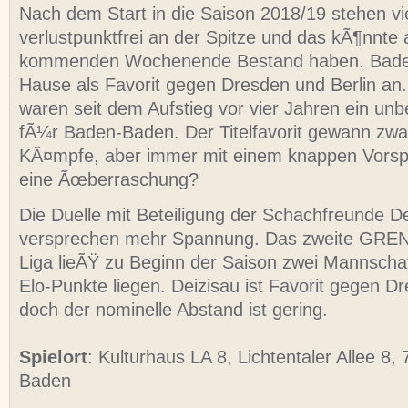
Nach dem Start in die Saison 2018/19 stehen v
verlustpunktfrei an der Spitze und das kÃ¶nnt
kommenden Wochenende Bestand haben. Baden-
Hause als Favorit gegen Dresden und Berlin an
waren seit dem Aufstieg vor vier Jahren ein u
fÃ¼r Baden-Baden. Der Titelfavorit gewann zwar 
KÃ¤mpfe, aber immer mit einem knappen Vorspr
eine Ãœberraschung?
Die Duelle mit Beteiligung der Schachfreunde D
versprechen mehr Spannung. Das zweite GRE
Liga lieÃŸ zu Beginn der Saison zwei Mannscha
Elo-Punkte liegen. Deizisau ist Favorit gegen Dr
doch der nominelle Abstand ist gering.
Spielort
: Kulturhaus LA 8, Lichtentaler Allee 8
Baden