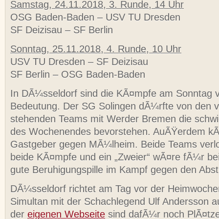
Samstag, 24.11.2018, 3. Runde, 14 Uhr
OSG Baden-Baden – USV TU Dresden
SF Deizisau – SF Berlin
Sonntag, 25.11.2018, 4. Runde, 10 Uhr
USV TU Dresden – SF Deizisau
SF Berlin – OSG Baden-Baden
In DÃ¼sseldorf sind die KÃ¤mpfe am Sonntag 
Bedeutung. Der SG Solingen dÃ¼rfte von den vi
stehenden Teams mit Werder Bremen die schwi
des Wochenendes bevorstehen. AuÃŸerdem kÃ
Gastgeber gegen MÃ¼lheim. Beide Teams verlo
beide KÃ¤mpfe und ein „Zweier“ wÃ¤re fÃ¼r bei
gute Beruhigungspille im Kampf gegen den Abst
DÃ¼sseldorf richtet am Tag vor der Heimwoche
Simultan mit der Schachlegend Ulf Andersson
der
eigenen Webseite
sind dafÃ¼r noch PlÃ¤tze