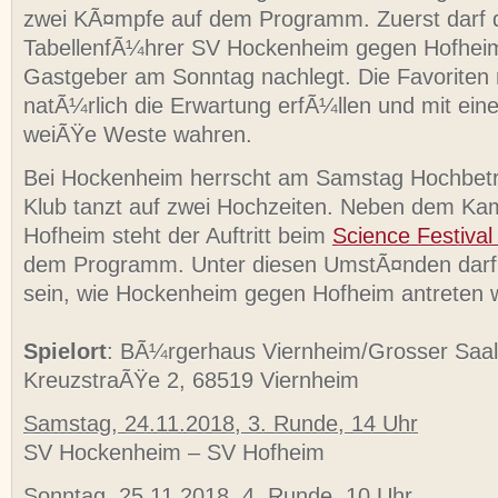
zwei KÃ¤mpfe auf dem Programm. Zuerst darf 
TabellenfÃ¼hrer SV Hockenheim gegen Hofheim
Gastgeber am Sonntag nachlegt. Die Favorite
natÃ¼rlich die Erwartung erfÃ¼llen und mit ein
weiÃŸe Weste wahren.
Bei Hockenheim herrscht am Samstag Hochbetr
Klub tanzt auf zwei Hochzeiten. Neben dem Ka
Hofheim steht der Auftritt beim
Science Festival
dem Programm. Unter diesen UmstÃ¤nden darf
sein, wie Hockenheim gegen Hofheim antreten w
Spielort
: BÃ¼rgerhaus Viernheim/Grosser Saa
KreuzstraÃŸe 2, 68519 Viernheim
Samstag, 24.11.2018, 3. Runde, 14 Uhr
SV Hockenheim – SV Hofheim
Sonntag, 25.11.2018, 4. Runde, 10 Uhr