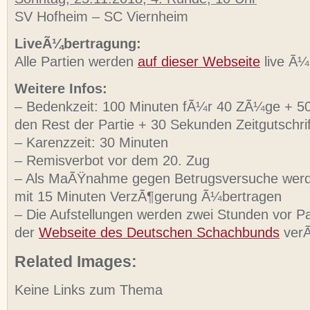
SV Hofheim – SC Viernheim
LiveÃ¼bertragung:
Alle Partien werden
auf dieser Webseite
live Ã¼
Weitere Infos:
– Bedenkzeit: 100 Minuten fÃ¼r 40 ZÃ¼ge + 5
den Rest der Partie + 30 Sekunden Zeitgutschri
– Karenzzeit: 30 Minuten
– Remisverbot vor dem 20. Zug
– Als MaÃŸnahme gegen Betrugsversuche werde
mit 15 Minuten VerzÃ¶gerung Ã¼bertragen
– Die Aufstellungen werden zwei Stunden vor Pa
der
Webseite des Deutschen Schachbunds
verÃ
Related Images:
Keine Links zum Thema