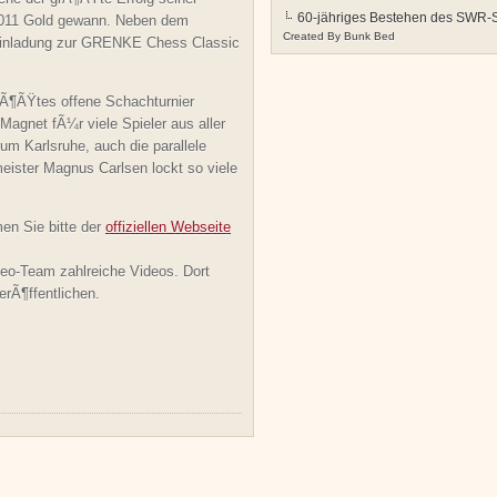
60-jähriges Bestehen des SWR-S
 2011 Gold gewann. Neben dem
Created By
Bunk Bed
 Einladung zur GRENKE Chess Classic
¶ÃŸtes offene Schachturnier
Magnet fÃ¼r viele Spieler aus aller
um Karlsruhe, auch die parallele
ster Magnus Carlsen lockt so viele
n Sie bitte der
offiziellen Webseite
eo-Team zahlreiche Videos. Dort
erÃ¶ffentlichen.