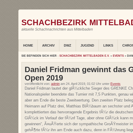
SCHACHBEZIRK MITTELBAD
aktuelle Schachnachrichten aus Mittelbaden
HOME
ARCHIV
DWZ
JUGEND
LINKS
CHRO
SIE BEFINDEN SICH HIER :
SCHACHBEZIRK MITTELBADEN E.V.
»
EVENTS
» DAN
Daniel Fridman gewinnt das
Open 2019
veröffentlicht von:
admin
am 24. April 2019, 01:02 Uhr unter
Events
Daniel Fridman lautet der glÃ¼ckliche Sieger des GRENKE C
Nationalspieler beendete das Turnier mit 7,5 Punkten, genau w
aber am Ende die beste Zweitwertung. Den zweiten Platz beleg
Heimann auf Platz drei, Matthias BlÃ¼baum an sechster und A
komplettierten das hervorragende Ergebnis fÃ¼r die deutschen 
GlÃ¼ck im Verlauf der fÃ¼nf Tage, aber ohne GlÃ¼ck kann man
gewinnen“, Ã¤uÃŸerte sich der sympathische GroÃŸmeister im
gehÃ¶rte fÃ¼r ihn am Ende auch dazu, denn in FÃ¼hrung liegen