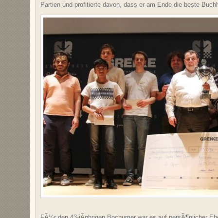
Partien und profitierte davon, dass er am Ende die beste Buch
FÃ¼r den 43-jÃ¤hrigen Bochumer war es auf persÃ¶nlicher Ebe