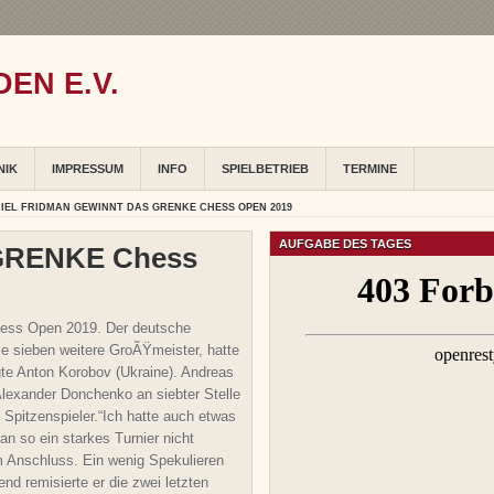
EN E.V.
NIK
IMPRESSUM
INFO
SPIELBETRIEB
TERMINE
IEL FRIDMAN GEWINNT DAS GRENKE CHESS OPEN 2019
AUFGABE DES TAGES
 GRENKE Chess
hess Open 2019. Der deutsche
ie sieben weitere GroÃŸmeister, hatte
te Anton Korobov (Ukraine). Andreas
lexander Donchenko an siebter Stelle
Spitzenspieler.“Ich hatte auch etwas
 so ein starkes Turnier nicht
 Anschluss. Ein wenig Spekulieren
d remisierte er die zwei letzten