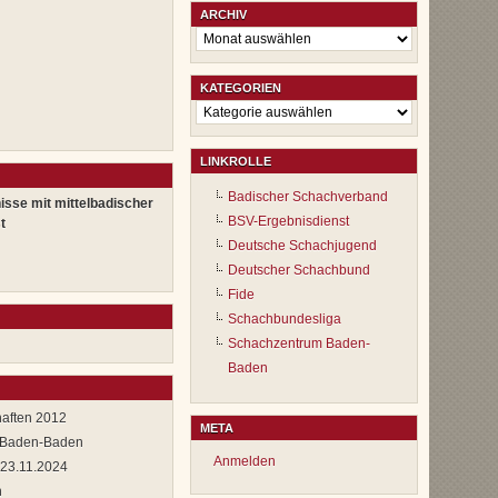
ARCHIV
Archiv
KATEGORIEN
Kategorien
LINKROLLE
Badischer Schachverband
isse mit mittelbadischer
BSV-Ergebnisdienst
t
Deutsche Schachjugend
Deutscher Schachbund
Fide
Schachbundesliga
Schachzentrum Baden-
Baden
haften 2012
META
n Baden-Baden
Anmelden
 23.11.2024
n