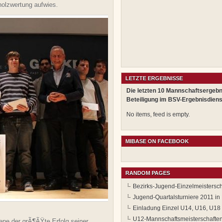
holzwertung aufwies.
LETZTE ERGEBNISSE
Die letzten 10 Mannschaftsergebn
Beteiligung im BSV-Ergebnisdiens
No items, feed is empty.
MIBASE ON FACEBOOK
RANDOM PAGES
Bezirks-Jugend-Einzelmeistersc
Jugend-Quartalsturniere 2011 i
Einladung Einzel U14, U16, U18
U12-Mannschaftsmeisterschafte
ne der grÃ¶ÃŸte Erfolg seiner