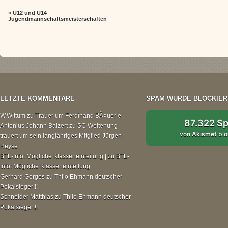
«
U12 und U14
Jugendmannschaftsmeisterschaften
LETZTE KOMMENTARE
SPAM WURDE BLOCKIER
W.Wittum
zu
Trauer um Ferdinand BÃ¤uerle
87.322 S
Antonius Johann Balzert
zu
SC Weitenung
von
Akismet
blo
trauert um sein langjähriges Mitglied Jürgen
Heyse
BTL-Info: Mögliche Klasseneinteilung |
zu
BTL-
Info: Mögliche Klasseneinteilung
Gerhard Gorges
zu
Thilo Ehmann deutscher
Pokalsieger!!!
Schneider Matthias
zu
Thilo Ehmann deutscher
Pokalsieger!!!