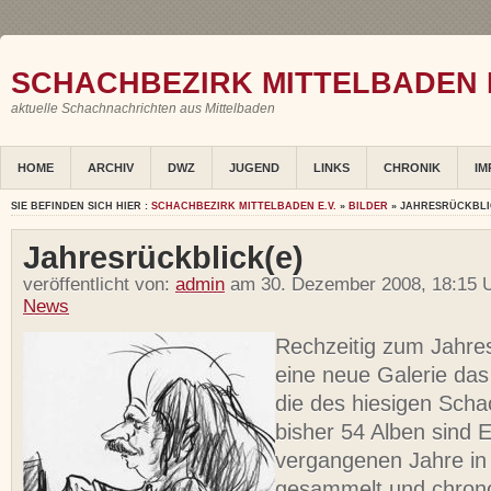
SCHACHBEZIRK MITTELBADEN E
aktuelle Schachnachrichten aus Mittelbaden
HOME
ARCHIV
DWZ
JUGEND
LINKS
CHRONIK
IM
SIE BEFINDEN SICH HIER :
SCHACHBEZIRK MITTELBADEN E.V.
»
BILDER
» JAHRESRÜCKBLI
Jahresrückblick(e)
veröffentlicht von:
admin
am 30. Dezember 2008, 18:15 U
News
Rechzeitig zum Jahres
eine neue Galerie das 
die des hiesigen Scha
bisher 54 Alben sind E
vergangenen Jahre in 
gesammelt und chrono