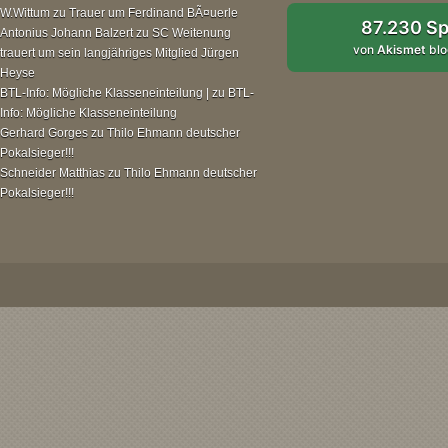
W.Wittum
zu
Trauer um Ferdinand BÃ¤uerle
87.230 S
Antonius Johann Balzert
zu
SC Weitenung
von
Akismet
blo
trauert um sein langjähriges Mitglied Jürgen
Heyse
BTL-Info: Mögliche Klasseneinteilung |
zu
BTL-
Info: Mögliche Klasseneinteilung
Gerhard Gorges
zu
Thilo Ehmann deutscher
Pokalsieger!!!
Schneider Matthias
zu
Thilo Ehmann deutscher
Pokalsieger!!!