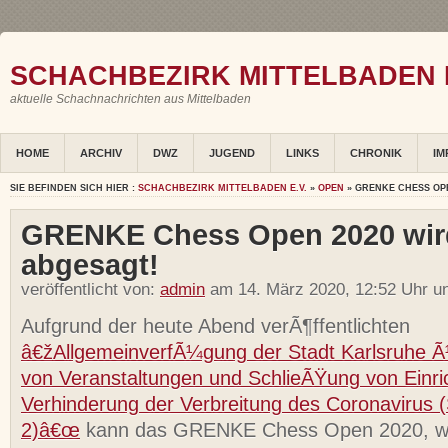
SCHACHBEZIRK MITTELBADEN E
aktuelle Schachnachrichten aus Mittelbaden
HOME
ARCHIV
DWZ
JUGEND
LINKS
CHRONIK
IM
SIE BEFINDEN SICH HIER :
SCHACHBEZIRK MITTELBADEN E.V.
»
OPEN
» GRENKE CHESS OP
GRENKE Chess Open 2020 wir
abgesagt!
veröffentlicht von:
admin
am 14. März 2020, 12:52 Uhr u
Aufgrund der heute Abend verÃ¶ffentlichten
â€žAllgemeinverfÃ¼gung der Stadt Karlsruhe Ã
von Veranstaltungen und SchlieÃŸung von Einri
Verhinderung der Verbreitung des Coronavirus
2)â€œ
kann das GRENKE Chess Open 2020, we