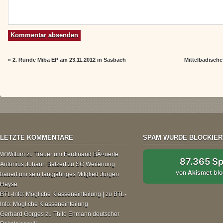
«
2. Runde Miba EP am 23.11.2012 in Sasbach
Mittelbadische
LETZTE KOMMENTARE
SPAM WURDE BLOCKIER
W.Wittum
zu
Trauer um Ferdinand BÃ¤uerle
87.365 S
Antonius Johann Balzert
zu
SC Weitenung
von
Akismet
blo
trauert um sein langjähriges Mitglied Jürgen
Heyse
BTL-Info: Mögliche Klasseneinteilung |
zu
BTL-
Info: Mögliche Klasseneinteilung
Gerhard Gorges
zu
Thilo Ehmann deutscher