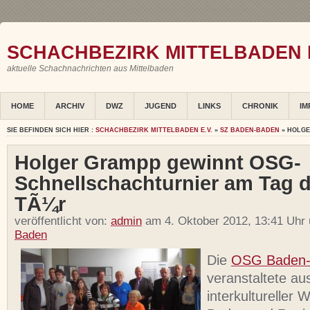
SCHACHBEZIRK MITTELBADEN E
aktuelle Schachnachrichten aus Mittelbaden
HOME
ARCHIV
DWZ
JUGEND
LINKS
CHRONIK
IM
SIE BEFINDEN SICH HIER :
SCHACHBEZIRK MITTELBADEN E.V.
»
SZ BADEN-BADEN
» HOLGE
Holger Grampp gewinnt OSG-
Schnellschachturnier am Tag d
TÃ¼r
veröffentlicht von:
admin
am 4. Oktober 2012, 13:41 Uhr
Baden
Die
OSG Baden
veranstaltete au
interkultureller