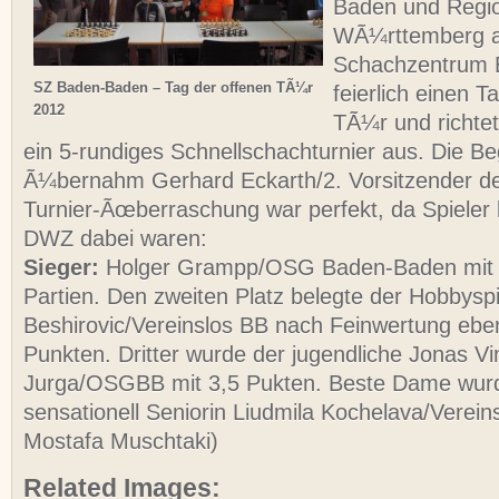
Baden und Regio
WÃ¼rttemberg a
Schachzentrum 
SZ Baden-Baden – Tag der offenen TÃ¼r
feierlich einen T
2012
TÃ¼r und richte
ein 5-rundiges Schnellschachturnier aus. Die
Ã¼bernahm Gerhard Eckarth/2. Vorsitzender d
Turnier-Ãœberraschung war perfekt, da Spieler
DWZ dabei waren:
Sieger:
Holger Grampp/OSG Baden-Baden mit 
Partien. Den zweiten Platz belegte der Hobbysp
Beshirovic/Vereinslos BB nach Feinwertung eben
Punkten. Dritter wurde der jugendliche Jonas Vi
Jurga/OSGBB mit 3,5 Pukten. Beste Dame wurd
sensationell Seniorin Liudmila Kochelava/Vereins
Mostafa Muschtaki)
Related Images: