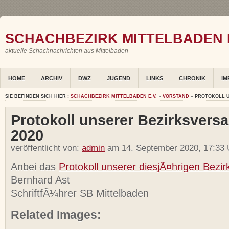
SCHACHBEZIRK MITTELBADEN E
aktuelle Schachnachrichten aus Mittelbaden
HOME
ARCHIV
DWZ
JUGEND
LINKS
CHRONIK
IM
SIE BEFINDEN SICH HIER :
SCHACHBEZIRK MITTELBADEN E.V.
»
VORSTAND
» PROTOKOLL 
Protokoll unserer Bezirksver
2020
veröffentlicht von:
admin
am 14. September 2020, 17:33 
Anbei das
Protokoll unserer diesjÃ¤hrigen Bez
Bernhard Ast
SchriftfÃ¼hrer SB Mittelbaden
Related Images: