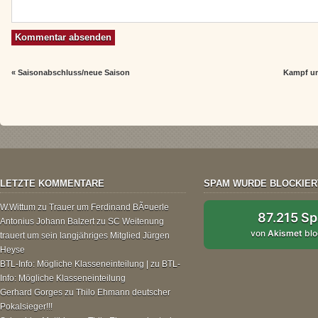
«
Saisonabschluss/neue Saison
Kampf um
LETZTE KOMMENTARE
SPAM WURDE BLOCKIER
W.Wittum
zu
Trauer um Ferdinand BÃ¤uerle
87.215 S
Antonius Johann Balzert
zu
SC Weitenung
von
Akismet
blo
trauert um sein langjähriges Mitglied Jürgen
Heyse
BTL-Info: Mögliche Klasseneinteilung |
zu
BTL-
Info: Mögliche Klasseneinteilung
Gerhard Gorges
zu
Thilo Ehmann deutscher
Pokalsieger!!!