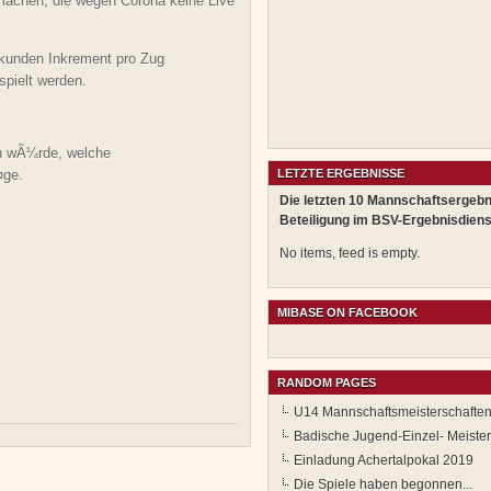
machen, die wegen Corona keine Live
Sekunden Inkrement pro Zug
spielt werden.
n wÃ¼rde, welche
¤ge.
LETZTE ERGEBNISSE
Die letzten 10 Mannschaftsergebn
Beteiligung im BSV-Ergebnisdiens
No items, feed is empty.
MIBASE ON FACEBOOK
RANDOM PAGES
U14 Mannschaftsmeisterschafte
Badische Jugend-Einzel- Meiste
Einladung Achertalpokal 2019
Die Spiele haben begonnen...