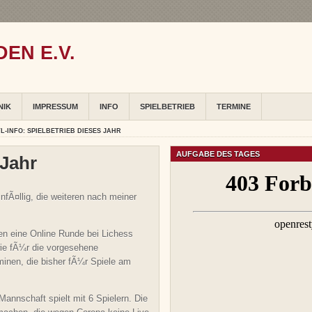
EN E.V.
NIK
IMPRESSUM
INFO
SPIELBETRIEB
TERMINE
L-INFO: SPIELBETRIEB DIESES JAHR
AUFGABE DES TAGES
 Jahr
fÃ¤llig, die weiteren nach meiner
en eine Online Runde bei Lichess
wie fÃ¼r die vorgesehene
inen, die bisher fÃ¼r Spiele am
nnschaft spielt mit 6 Spielern. Die