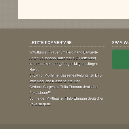
LETZTE KOMMENTARE
SPAM WU
W.Wittum
zu
Trauer um Ferdinand BÃ¤uerle
Antonius Johann Balzert
zu
SC Weitenung
trauert um sein langjähriges Mitglied Jürgen
Heyse
BTL-Info: Mögliche Klasseneinteilung |
zu
BTL-
Info: Mögliche Klasseneinteilung
Gerhard Gorges
zu
Thilo Ehmann deutscher
Pokalsieger!!!
Schneider Matthias
zu
Thilo Ehmann deutscher
Pokalsieger!!!