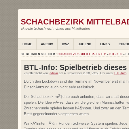
SCHACHBEZIRK MITTELBAD
aktuelle Schachnachrichten aus Mittelbaden
HOME
ARCHIV
DWZ
JUGEND
LINKS
CHRO
SIE BEFINDEN SICH HIER :
SCHACHBEZIRK MITTELBADEN E.V.
»
BTL-INFO
» BT
BTL-Info: Spielbetrieb dieses
veröffentlicht von:
admin
am 4. November 2020, 23:58 Uhr unter
BTL-Info
Durch den Lockdown sind die Termine im November erst mal hin
EinschÃ¤tzung auch nicht sehr realistisch.
Der Schachbezirk mÃ¶chte euch anbieten, dass wir statt dess
spielen. Die Idee wÃ¤re, dass wir die gleichen Mannschaften 
Zwischenrunde spielen lassen kÃ¶nnten. Und zwar an den Term
Brett gegeneinander vorgesehen waren.
Wir kÃ¶nnten fÃ¼nf Runden Schweizer System spielen. Jede Ma