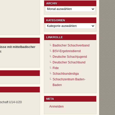
ARCHIV
Archiv
KATEGORIEN
Kategorien
LINKROLLE
Badischer Schachverband
isse mit mittelbadischer
BSV-Ergebnisdienst
t
Deutsche Schachjugend
Deutscher Schachbund
Fide
Schachbundesliga
Schachzentrum Baden-
Baden
n
META
rschaft U14-U20
Anmelden