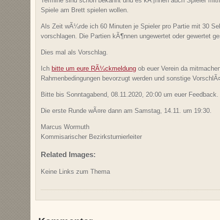
Termine sind schon bekannt und es kÃ¶nnen auch Spieler mit
Spiele am Brett spielen wollen.
Als Zeit wÃ¼rde ich 60 Minuten je Spieler pro Partie mit 30 
vorschlagen. Die Partien kÃ¶nnen ungewertet oder gewertet ge
Dies mal als Vorschlag.
Ich
bitte um eure RÃ¼ckmeldung
ob euer Verein da mitmache
Rahmenbedingungen bevorzugt werden und sonstige VorschlÃ
Bitte bis Sonntagabend, 08.11.2020, 20:00 um euer Feedback.
Die erste Runde wÃ¤re dann am Samstag, 14.11. um 19:30.
Marcus Wormuth
Kommisarischer Bezirksturnierleiter
Related Images:
Keine Links zum Thema