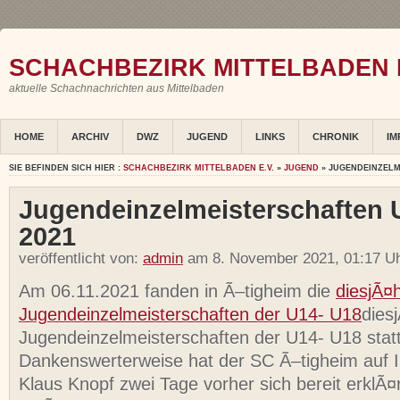
SCHACHBEZIRK MITTELBADEN E
aktuelle Schachnachrichten aus Mittelbaden
HOME
ARCHIV
DWZ
JUGEND
LINKS
CHRONIK
IM
SIE BEFINDEN SICH HIER :
SCHACHBEZIRK MITTELBADEN E.V.
»
JUGEND
» JUGENDEINZELM
Jugendeinzelmeisterschaften 
2021
veröffentlicht von:
admin
am 8. November 2021, 01:17 Uh
Am 06.11.2021 fanden in Ã–tigheim die
diesjÃ¤
Jugendeinzelmeisterschaften der U14- U18
dies
Jugendeinzelmeisterschaften der U14- U18 statt
Dankenswerterweise hat der SC Ã–tigheim auf In
Klaus Knopf zwei Tage vorher sich bereit erklÃ¤r