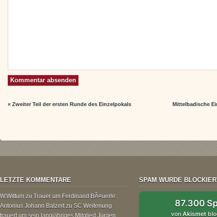
«
Zweiter Teil der ersten Runde des Einzelpokals
Mittelbadische E
LETZTE KOMMENTARE
SPAM WURDE BLOCKIER
W.Wittum
zu
Trauer um Ferdinand BÃ¤uerle
87.300 S
Antonius Johann Balzert
zu
SC Weitenung
von
Akismet
blo
trauert um sein langjähriges Mitglied Jürgen