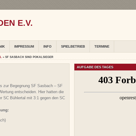
EN E.V.
NIK
IMPRESSUM
INFO
SPIELBETRIEB
TERMINE
AL
» SF SASBACH SIND POKALSIEGER
AUFGABE DES TAGES
 es zur Begegnung SF Sasbach – SF
Wertung entscheiden. Hier hatten die
er SC Bühlertal mit 3:1 gegen den SC
nung:
ch)