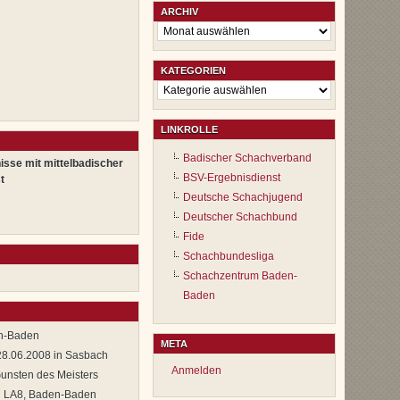
ARCHIV
Archiv
KATEGORIEN
Kategorien
LINKROLLE
Badischer Schachverband
isse mit mittelbadischer
BSV-Ergebnisdienst
t
Deutsche Schachjugend
Deutscher Schachbund
Fide
Schachbundesliga
Schachzentrum Baden-
Baden
n-Baden
META
28.06.2008 in Sasbach
Anmelden
unsten des Meisters
 in LA8, Baden-Baden