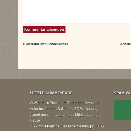
«
Vorstand-Info Schachbezirk
Achert
LETZTE KOMMENTARE
SPAM WU
W.Wittum
zu
Trauer um Ferdinand BÃ¤uerle
Antonius Johann Balzert
zu
SC Weitenung
trauert um sein langjähriges Mitglied Jürgen
Heyse
BTL-Info: Mögliche Klasseneinteilung |
zu
BTL-