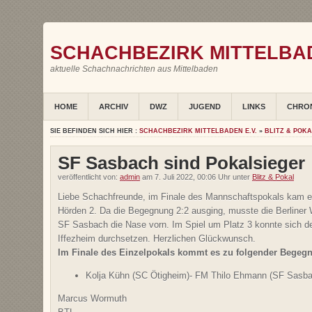
SCHACHBEZIRK MITTELBAD
aktuelle Schachnachrichten aus Mittelbaden
HOME
ARCHIV
DWZ
JUGEND
LINKS
CHRO
SIE BEFINDEN SICH HIER :
SCHACHBEZIRK MITTELBADEN E.V.
»
BLITZ & POK
SF Sasbach sind Pokalsieger
veröffentlicht von:
admin
am 7. Juli 2022, 00:06 Uhr unter
Blitz & Pokal
Liebe Schachfreunde, im Finale des Mannschaftspokals kam
Hörden 2. Da die Begegnung 2:2 ausging, musste die Berliner 
SF Sasbach die Nase vorn. Im Spiel um Platz 3 konnte sich d
Iffezheim durchsetzen. Herzlichen Glückwunsch.
Im Finale des Einzelpokals kommt es zu folgender Begeg
Kolja Kühn (SC Ötigheim)- FM Thilo Ehmann (SF Sasba
Marcus Wormuth