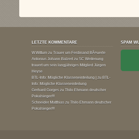
LETZTE KOMMENTARE
SPAM WU
W.Wittum
zu
Trauer um Ferdinand BÃ¤uerle
Antonius Johann Balzert
zu
SC Weitenung
trauert um sein langjähriges Mitglied Jürgen
Heyse
BTL-Info: Mögliche Klasseneinteilung |
zu
BTL-
Info: Mögliche Klasseneinteilung
Gerhard Gorges
zu
Thilo Ehmann deutscher
Pokalsieger!!!
Schneider Matthias
zu
Thilo Ehmann deutscher
Pokalsieger!!!