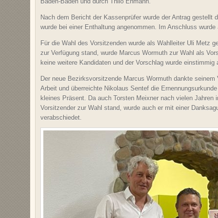
Baden-Baden und durch Thilo Ehmann.
Nach dem Bericht der Kassenprüfer wurde der Antrag gestellt d
wurde bei einer Enthaltung angenommen. Im Anschluss wurde a
Für die Wahl des Vorsitzenden wurde als Wahlleiter Uli Metz g
zur Verfügung stand, wurde Marcus Wormuth zur Wahl als Vors
keine weitere Kandidaten und der Vorschlag wurde einstimmi
Der neue Bezirksvorsitzende Marcus Wormuth dankte seinem V
Arbeit und überreichte Nikolaus Sentef die Ernennungsurkund
kleines Präsent. Da auch Torsten Meixner nach vielen Jahren i
Vorsitzender zur Wahl stand, wurde auch er mit einer Danksag
verabschiedet.