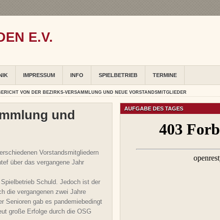
EN E.V.
NIK
IMPRESSUM
INFO
SPIELBETRIEB
TERMINE
BERICHT VON DER BEZIRKS-VERSAMMLUNG UND NEUE VORSTANDSMITGLIEDER
AUFGABE DES TAGES
sammlung und
rschiedenen Vorstandsmitgliedern
tef über das vergangene Jahr
Spielbetrieb Schuld. Jedoch ist der
ch die vergangenen zwei Jahre
er Senioren gab es pandemiebedingt
eut große Erfolge durch die OSG