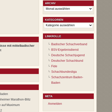
ARCHIV
Archiv
KATEGORIEN
Kategorien
LINKROLLE
Badischer Schachverband
isse mit mittelbadischer
BSV-Ergebnisdienst
t
Deutsche Schachjugend
Deutscher Schachbund
Fide
Schachbundesliga
Schachzentrum Baden-
Baden
-Baden
META
nheimer Marathon-Blitz
Anmelden
ge auf Maximum
12