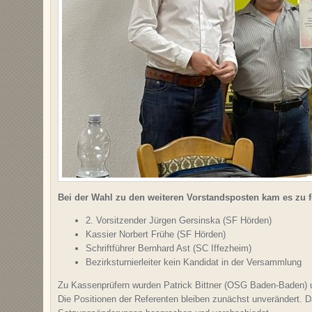
Bei der Wahl zu den weiteren Vorstandsposten kam es zu 
2. Vorsitzender Jürgen Gersinska (SF Hörden)
Kassier Norbert Frühe (SF Hörden)
Schriftführer Bernhard Ast (SC Iffezheim)
Bezirksturnierleiter kein Kandidat in der Versammlung
Zu Kassenprüfern wurden Patrick Bittner (OSG Baden-Baden) 
Die Positionen der Referenten bleiben zunächst unverändert. 