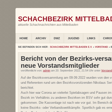
SCHACHBEZIRK MITTELBAD
aktuelle Schachnachrichten aus Mittelbaden
HOME
ARCHIV
DWZ
JUGEND
LINKS
CHRO
SIE BEFINDEN SICH HIER :
SCHACHBEZIRK MITTELBADEN E.V.
»
VORSTAND
» 
Bericht von der Bezirks-ver
neue Vorstandsmitglieder
veröffentlicht von:
admin
am 20. September 2022, 21:54 Uhr unter
Vorstand
Auf der Bezirksversammlung am 09.09.2022 wurden von den ve
und Referenten rund um den Bezirksvorsitzenden Nikolaus Sen
berichtet.
Auch hier war Corona an vielerlei Spielabsagen und Pausen im 
Bezirk im Verhältnis zu anderen Bezirken im BSV sehr gut dur
gekommen. Die Kassenlage ist nach wie vor gut. Im Bereich d
keine Bezirks- oder Verbandswettkämpfe. Sportlich gab es ern