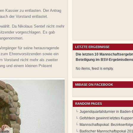
en Kassier zu entlasten. Der Antrag
uch der Vorstand entlastet.
ewählt. Da Nikolaus Sentef nicht mehr
itzender vorgeschlagen. Es gab
g angenommen.
LETZTE ERGEBNISSE
orgänger für seine herausragende
e zum Ehrenvorsitzenden sowie ein
Die letzten 10 Mannschaftsergebn
m Vorstand nicht mehr als zweiter
Beteiligung im BSV-Ergebnisdiens
ung und einem kleinen Präsent
No items, feed is empty.
MIBASE ON FACEBOOK
RANDOM PAGES
Jugendquartalsturnier in Baden
Gofshtein gewinnt letztes Kuppe
Mannschaftspokal: Bezirkserfol
Badischer Mannschaftspokal 20