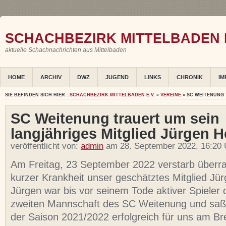
SCHACHBEZIRK MITTELBADEN E
aktuelle Schachnachrichten aus Mittelbaden
HOME
ARCHIV
DWZ
JUGEND
LINKS
CHRONIK
IM
SIE BEFINDEN SICH HIER :
SCHACHBEZIRK MITTELBADEN E.V.
»
VEREINE
» SC WEITENUNG 
SC Weitenung trauert um sein
langjähriges Mitglied Jürgen 
veröffentlicht von:
admin
am 28. September 2022, 16:20 
Am Freitag, 23 September 2022 verstarb überr
kurzer Krankheit unser geschätztes Mitglied Jü
Jürgen war bis vor seinem Tode aktiver Spieler 
zweiten Mannschaft des SC Weitenung und saß 
der Saison 2021/2022 erfolgreich für uns am Bre