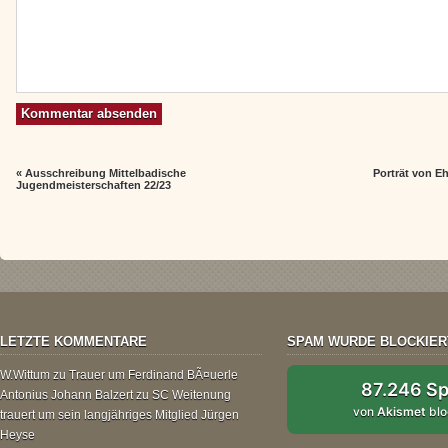
«
Ausschreibung Mittelbadische
Porträt von 
Jugendmeisterschaften 22/23
LETZTE KOMMENTARE
SPAM WURDE BLOCKIER
W.Wittum
zu
Trauer um Ferdinand BÃ¤uerle
87.246 S
Antonius Johann Balzert
zu
SC Weitenung
von
Akismet
blo
trauert um sein langjähriges Mitglied Jürgen
Heyse