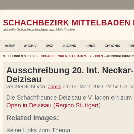
SCHACHBEZIRK MITTELBADEN E
aktuelle Schachnachrichten aus Mittelbaden
HOME
ARCHIV
DWZ
JUGEND
LINKS
CHRONIK
IM
SIE BEFINDEN SICH HIER :
SCHACHBEZIRK MITTELBADEN E.V.
»
OPEN
» AUSSCHREIBUNG 20
Ausschreibung 20. Int. Neckar
Deizisau
veröffentlicht von:
admin
am 14. März 2023, 22:52 Uhr u
Die Schachfreunde Deizisau e.V. laden ein zum
Open in Deizisau (Region Stuttgart
)
Related Images:
Keine Links zum Thema