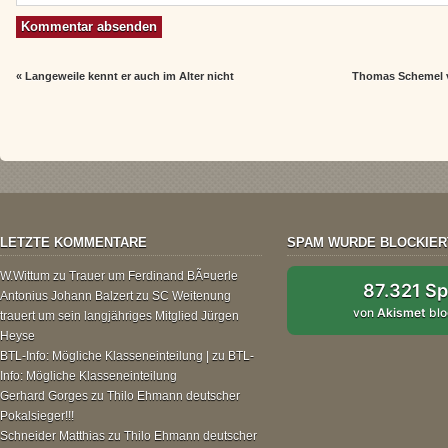
«
Langeweile kennt er auch im Alter nicht
Thomas Schemel v
LETZTE KOMMENTARE
SPAM WURDE BLOCKIER
W.Wittum
zu
Trauer um Ferdinand BÃ¤uerle
87.321 S
Antonius Johann Balzert
zu
SC Weitenung
von
Akismet
blo
trauert um sein langjähriges Mitglied Jürgen
Heyse
BTL-Info: Mögliche Klasseneinteilung |
zu
BTL-
Info: Mögliche Klasseneinteilung
Gerhard Gorges
zu
Thilo Ehmann deutscher
Pokalsieger!!!
Schneider Matthias
zu
Thilo Ehmann deutscher