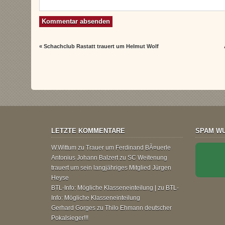
«
Schachclub Rastatt trauert um Helmut Wolf
LETZTE KOMMENTARE
SPAM WU
W.Wittum
zu
Trauer um Ferdinand BÃ¤uerle
Antonius Johann Balzert
zu
SC Weitenung
trauert um sein langjähriges Mitglied Jürgen
Heyse
BTL-Info: Mögliche Klasseneinteilung |
zu
BTL-
Info: Mögliche Klasseneinteilung
Gerhard Gorges
zu
Thilo Ehmann deutscher
Pokalsieger!!!