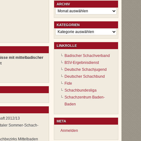
ARCHIV
Archiv
KATEGORIEN
Kategorien
LINKROLLE
Badischer Schachverband
isse mit mittelbadischer
BSV-Ergebnisdienst
t
Deutsche Schachjugend
Deutscher Schachbund
Fide
Schachbundesliga
Schachzentrum Baden-
Baden
aft 2012/13
META
ntaler Sommer-Schach-
Anmelden
chbezirks Mittelbaden