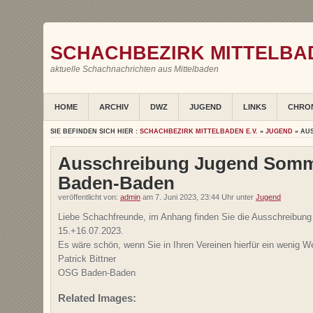
SCHACHBEZIRK MITTELBAD
aktuelle Schachnachrichten aus Mittelbaden
HOME
ARCHIV
DWZ
JUGEND
LINKS
CHRO
SIE BEFINDEN SICH HIER :
SCHACHBEZIRK MITTELBADEN E.V.
»
JUGEND
» AU
Ausschreibung Jugend Somme
Baden-Baden
veröffentlicht von:
admin
am 7. Juni 2023, 23:44 Uhr unter
Jugend
Liebe Schachfreunde, im Anhang finden Sie die Ausschreibun
15.+16.07.2023.
Es wäre schön, wenn Sie in Ihren Vereinen hierfür ein wenig
Patrick Bittner
OSG Baden-Baden
Related Images: