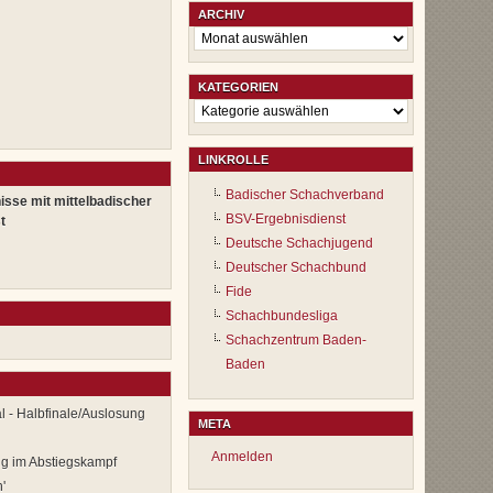
ARCHIV
Archiv
KATEGORIEN
Kategorien
LINKROLLE
Badischer Schachverband
isse mit mittelbadischer
BSV-Ergebnisdienst
t
Deutsche Schachjugend
Deutscher Schachbund
Fide
Schachbundesliga
Schachzentrum Baden-
Baden
l - Halbfinale/Auslosung
META
Anmelden
g im Abstiegskampf
'