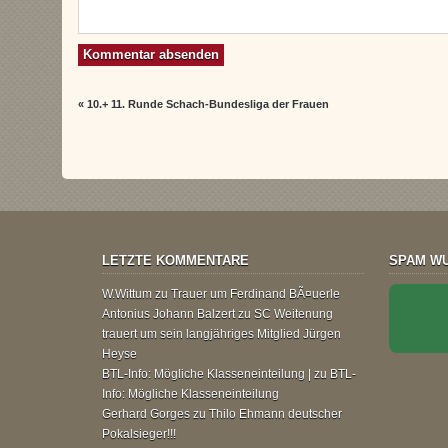
«
10.+ 11. Runde Schach-Bundesliga der Frauen
LETZTE KOMMENTARE
SPAM WU
W.Wittum
zu
Trauer um Ferdinand BÃ¤uerle
Antonius Johann Balzert
zu
SC Weitenung
trauert um sein langjähriges Mitglied Jürgen
Heyse
BTL-Info: Mögliche Klasseneinteilung |
zu
BTL-
Info: Mögliche Klasseneinteilung
Gerhard Gorges
zu
Thilo Ehmann deutscher
Pokalsieger!!!