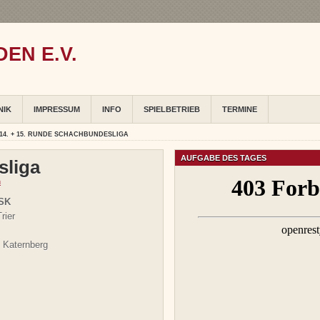
EN E.V.
NIK
IMPRESSUM
INFO
SPIELBETRIEB
TERMINE
14. + 15. RUNDE SCHACHBUNDESLIGA
AUFGABE DES TAGES
sliga
n
 SK
rier
 Katernberg