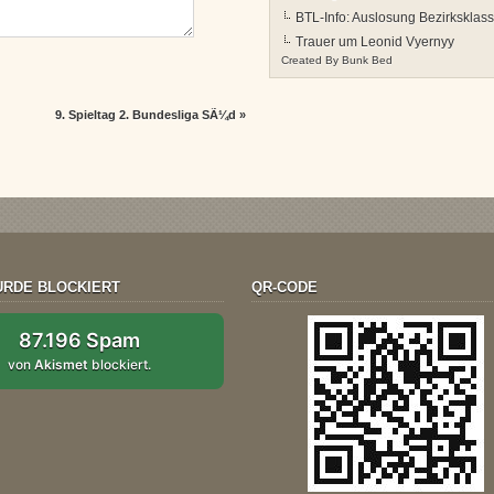
BTL-Info: Auslosung Bezirksklas
Trauer um Leonid Vyernyy
Created By
Bunk Bed
9. Spieltag 2. Bundesliga SÃ¼d
»
RDE BLOCKIERT
QR-CODE
87.196 Spam
von
Akismet
blockiert.