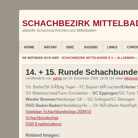
SCHACHBEZIRK MITTELBAD
aktuelle Schachnachrichten aus Mittelbaden
HOME
ARCHIV
DWZ
JUGEND
LINKS
CHRO
SIE BEFINDEN SICH HIER :
SCHACHBEZIRK MITTELBADEN E.V.
»
ALLGEMEIN
» 
14. + 15. Runde Schachbunde
veröffentlicht von:
admin
am 23. Dezember 2009, 18:32 Uhr unter
Allgemei
Sfr. Berlin/SK KÃ¶nig Tegel – FC Bayern MÃ¼nchen/
Erfurter
SV Wattenscheid/Turm Emsdetten –
SC Eppingen
/SG Turm T
Werder Bremen
/Hamburger SK – SG Solingen/SC Remagen
OSG Baden-Baden
/Heidelberg-Hs. – SV MÃ¼lheim Nord/Spfr.
Spielplan Schachbundesliga 2009/10
Schachbundesliga
DSB-Ergebnisdienst
Related Images: